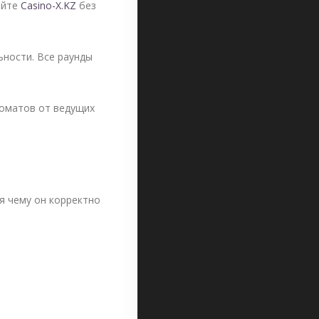
айте
Casino-X.KZ
без
ности. Все раунды
томатов от ведущих
я чему он корректно