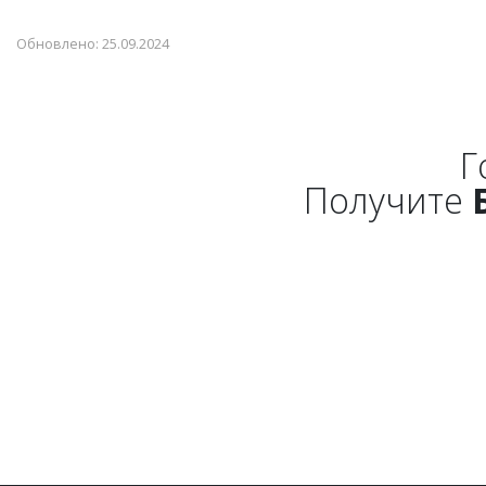
Обновлено:
25.09.2024
Г
Получите