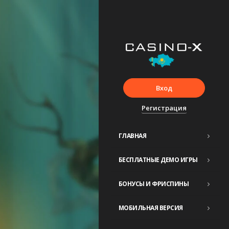
Вход
Регистрация
ГЛАВНАЯ
БЕСПЛАТНЫЕ ДЕМО ИГРЫ
БОНУСЫ И ФРИСПИНЫ
МОБИЛЬНАЯ ВЕРСИЯ