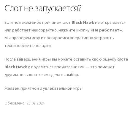
Слот не запускается?
Если по каким-либо причинам слот
Black Hawk
не открывается
или работает некорректно, нажмите кнопку
«Не работает»
.
Мы проверим игру и постараемся оперативно устранить
технические неполадки.
После завершения игры вы можете оставить свою оценку слота
Black Hawk
и поделиться впечатлениями — это поможет
другим пользователям сделать выбор.
Желаем приятной и увлекательной игры!
Обновлено:
25.09.2024