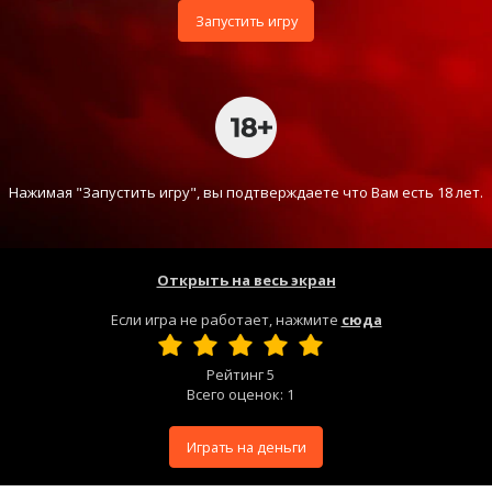
Запустить игру
Нажимая "Запустить игру", вы подтверждаете что Вам есть 18 лет.
Открыть на весь экран
Если игра не работает, нажмите
сюда
Рейтинг
5
Всего оценок:
1
Играть на деньги