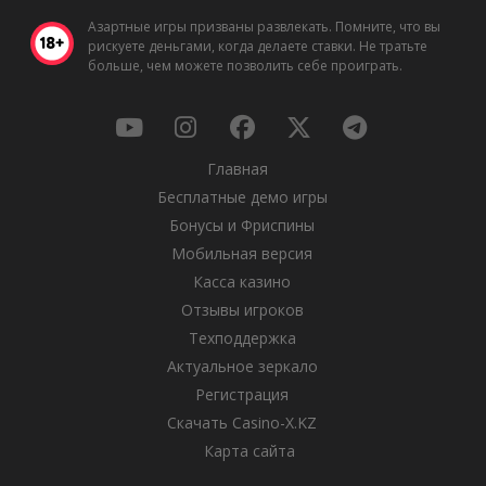
Азартные игры призваны развлекать. Помните, что вы
рискуете деньгами, когда делаете ставки. Не тратьте
больше, чем можете позволить себе проиграть.
Главная
Бесплатные демо игры
Бонусы и Фриспины
Мобильная версия
Касса казино
Отзывы игроков
Техподдержка
Актуальное зеркало
Регистрация
Скачать Casino-X.KZ
Карта сайта