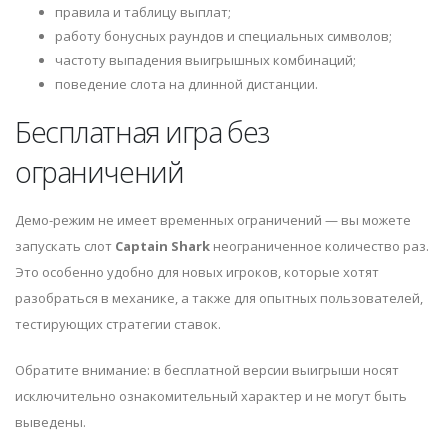
правила и таблицу выплат;
работу бонусных раундов и специальных символов;
частоту выпадения выигрышных комбинаций;
поведение слота на длинной дистанции.
Бесплатная игра без
ограничений
Демо-режим не имеет временных ограничений — вы можете
запускать слот
Captain Shark
неограниченное количество раз.
Это особенно удобно для новых игроков, которые хотят
разобраться в механике, а также для опытных пользователей,
тестирующих стратегии ставок.
Обратите внимание: в бесплатной версии выигрыши носят
исключительно ознакомительный характер и не могут быть
выведены.