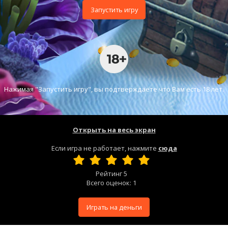
Запустить игру
Нажимая "Запустить игру", вы подтверждаете что Вам есть 18 лет.
Открыть на весь экран
Если игра не работает, нажмите
сюда
Рейтинг
5
Всего оценок:
1
Играть на деньги