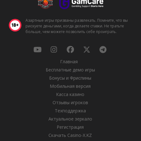
Азартные игры призваны развлекать. Помните, что вы
рискуете деньгами, когда делаете ставки. Не тратьте
больше, чем можете позволить себе проиграть.
Главная
Бесплатные демо игры
Бонусы и Фриспины
Мобильная версия
Касса казино
Отзывы игроков
Техподдержка
Актуальное зеркало
Регистрация
Скачать Casino-X.KZ