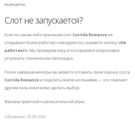
выведены.
Слот не запускается?
Если по каким-либо причинам слот
Corrida Romance
не
открывается или работает некорректно, нажмите кнопку
«Не
работает»
. Мы проверим игру и постараемся оперативно
устранить технические неполадки.
После завершения игры вы можете оставить свою оценку слота
Corrida Romance
и поделиться впечатлениями — это поможет
другим пользователям сделать выбор.
Желаем приятной и увлекательной игры!
Обновлено:
25.09.2024