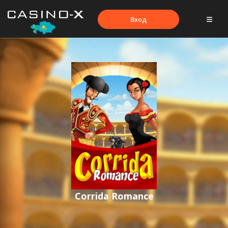
Вход
Corrida Romance