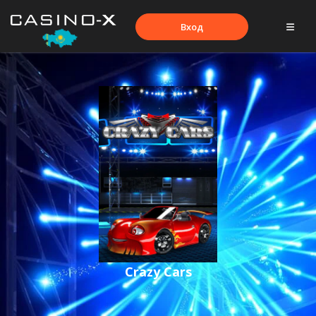
Вход
Crazy Cars