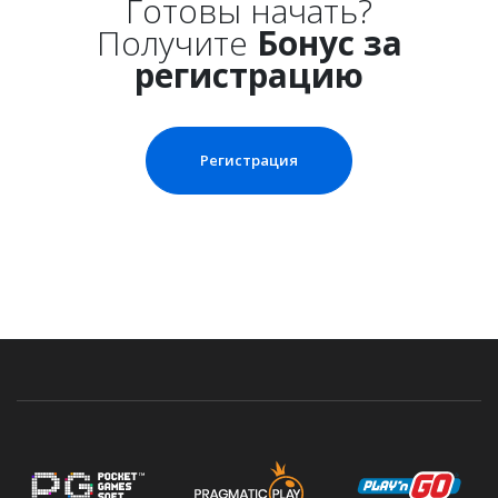
Готовы начать?
Получите
Бонус за
регистрацию
Регистрация