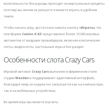
волатильности. Все раунды проходят на виртуальные кредиты,
поэтому вы ничем не рискуете и можете играть в удобном
темпе.
Чтобы начать игру, достаточно нажать кнопку
«Играть»
. На
платформе
Casino-X.KZ
представлено более 10 000 игровых
автоматов от ведущих провайдеров, включая классические
слоты, видеослоты, настольные игры и live-раздел.
Особенности слота Crazy Cars
Игровой автомат
Crazy Cars
выполнен в фирменном стиле
студии
Wazdan
и поддерживает адаптивный интерфейс,
благодаря чему он корректно запускается как на компьютере,
так и на мобильных устройствах.
Во время игры вы можете изучить: