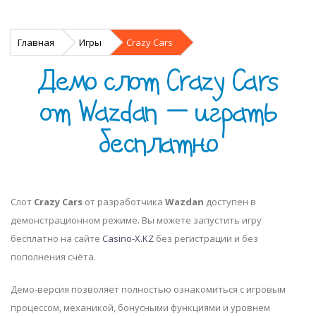
Главная
Игры
Crazy Cars
Демо слот Crazy Cars
от Wazdan — играть
бесплатно
Слот
Crazy Cars
от разработчика
Wazdan
доступен в
демонстрационном режиме. Вы можете запустить игру
бесплатно на сайте
Casino-X.KZ
без регистрации и без
пополнения счёта.
Демо-версия позволяет полностью ознакомиться с игровым
процессом, механикой, бонусными функциями и уровнем