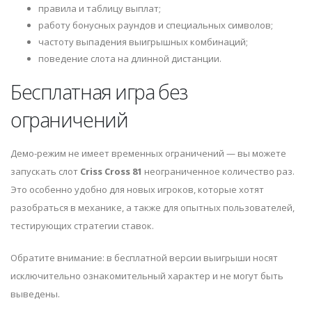
правила и таблицу выплат;
работу бонусных раундов и специальных символов;
частоту выпадения выигрышных комбинаций;
поведение слота на длинной дистанции.
Бесплатная игра без
ограничений
Демо-режим не имеет временных ограничений — вы можете
запускать слот
Criss Cross 81
неограниченное количество раз.
Это особенно удобно для новых игроков, которые хотят
разобраться в механике, а также для опытных пользователей,
тестирующих стратегии ставок.
Обратите внимание: в бесплатной версии выигрыши носят
исключительно ознакомительный характер и не могут быть
выведены.