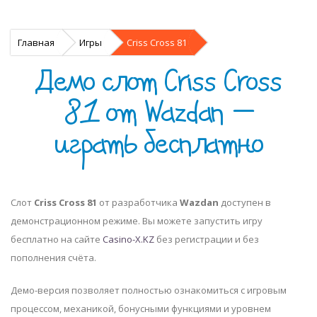
Главная
Игры
Criss Cross 81
Демо слот Criss Cross
81 от Wazdan —
играть бесплатно
Слот
Criss Cross 81
от разработчика
Wazdan
доступен в
демонстрационном режиме. Вы можете запустить игру
бесплатно на сайте
Casino-X.KZ
без регистрации и без
пополнения счёта.
Демо-версия позволяет полностью ознакомиться с игровым
процессом, механикой, бонусными функциями и уровнем