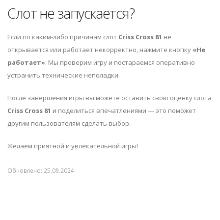
Слот не запускается?
Если по каким-либо причинам слот
Criss Cross 81
не
открывается или работает некорректно, нажмите кнопку
«Не
работает»
. Мы проверим игру и постараемся оперативно
устранить технические неполадки.
После завершения игры вы можете оставить свою оценку слота
Criss Cross 81
и поделиться впечатлениями — это поможет
другим пользователям сделать выбор.
Желаем приятной и увлекательной игры!
Обновлено:
25.09.2024