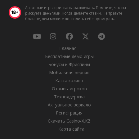
Азартные игры призваны развлекать. Помните, что вы
рискуете деньгами, когда делаете ставки. Не тратьте
больше, чем можете позволить себе проиграть.
Главная
Бесплатные демо игры
Бонусы и Фриспины
Мобильная версия
Касса казино
Отзывы игроков
Техподдержка
Актуальное зеркало
Регистрация
Скачать Casino-X.KZ
Карта сайта