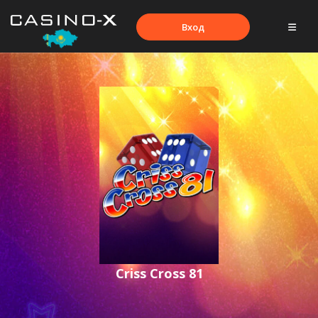
Вход
Criss Cross 81