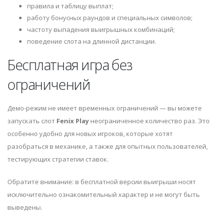
правила и таблицу выплат;
работу бонусных раундов и специальных символов;
частоту выпадения выигрышных комбинаций;
поведение слота на длинной дистанции.
Бесплатная игра без
ограничений
Демо-режим не имеет временных ограничений — вы можете
запускать слот
Fenix Play
неограниченное количество раз. Это
особенно удобно для новых игроков, которые хотят
разобраться в механике, а также для опытных пользователей,
тестирующих стратегии ставок.
Обратите внимание: в бесплатной версии выигрыши носят
исключительно ознакомительный характер и не могут быть
выведены.