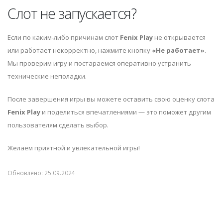
Слот не запускается?
Если по каким-либо причинам слот
Fenix Play
не открывается
или работает некорректно, нажмите кнопку
«Не работает»
.
Мы проверим игру и постараемся оперативно устранить
технические неполадки.
После завершения игры вы можете оставить свою оценку слота
Fenix Play
и поделиться впечатлениями — это поможет другим
пользователям сделать выбор.
Желаем приятной и увлекательной игры!
Обновлено:
25.09.2024