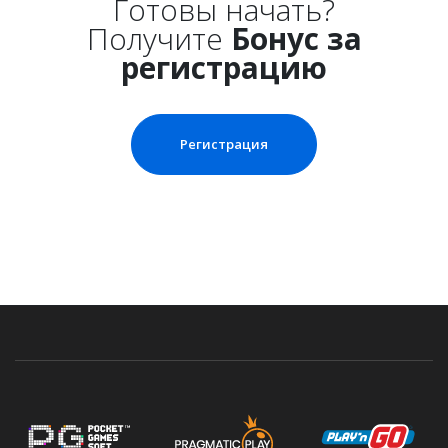
Готовы начать?
Получите
Бонус за
регистрацию
Регистрация