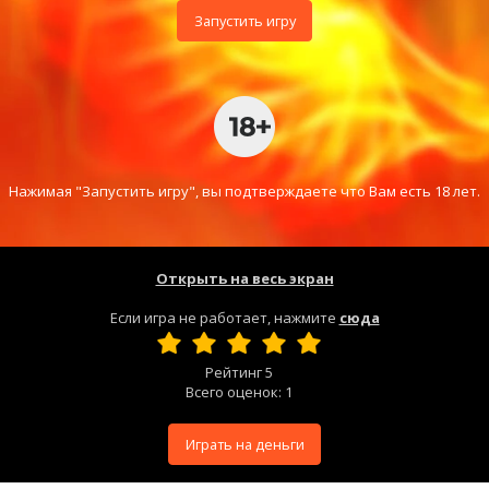
Запустить игру
Нажимая "Запустить игру", вы подтверждаете что Вам есть 18 лет.
Открыть на весь экран
Если игра не работает, нажмите
сюда
Рейтинг
5
Всего оценок:
1
Играть на деньги