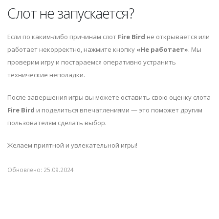
Слот не запускается?
Если по каким-либо причинам слот
Fire Bird
не открывается или
работает некорректно, нажмите кнопку
«Не работает»
. Мы
проверим игру и постараемся оперативно устранить
технические неполадки.
После завершения игры вы можете оставить свою оценку слота
Fire Bird
и поделиться впечатлениями — это поможет другим
пользователям сделать выбор.
Желаем приятной и увлекательной игры!
Обновлено:
25.09.2024