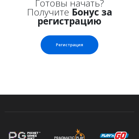
Готовы начать?
Получите
Бонус за
регистрацию
Регистрация