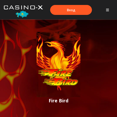
Вход
Fire Bird