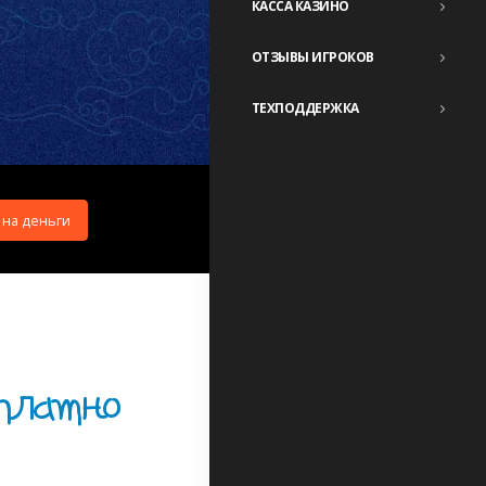
КАССА КАЗИНО
ОТЗЫВЫ ИГРОКОВ
ТЕХПОДДЕРЖКА
 на деньги
сплатно