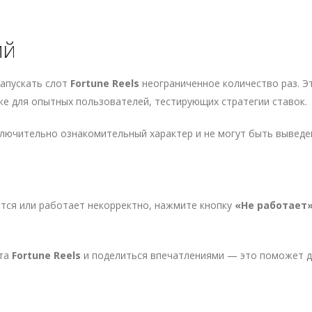
ий
апускать слот
Fortune Reels
неограниченное количество раз. Э
кже для опытных пользователей, тестирующих стратегии ставок.
ключительно ознакомительный характер и не могут быть выведе
тся или работает некорректно, нажмите кнопку
«Не работает
ота
Fortune Reels
и поделиться впечатлениями — это поможет д