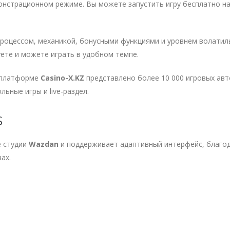
онстрационном режиме. Вы можете запустить игру бесплатно н
роцессом, механикой, бонусными функциями и уровнем волатиль
уете и можете играть в удобном темпе.
 платформе
Casino-X.KZ
представлено более 10 000 игровых ав
ьные игры и live-раздел.
s
 студии
Wazdan
и поддерживает адаптивный интерфейс, благод
ах.