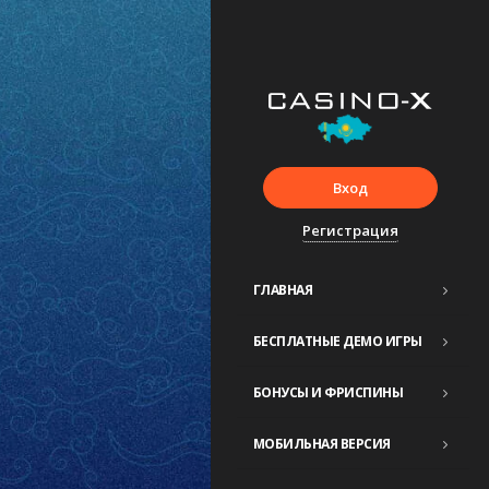
Вход
Регистрация
ГЛАВНАЯ
БЕСПЛАТНЫЕ ДЕМО ИГРЫ
БОНУСЫ И ФРИСПИНЫ
МОБИЛЬНАЯ ВЕРСИЯ