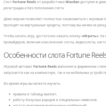
Слот
Fortune Reels
от разработчика
Wazdan
доступен в дем
регистрации и без пополнения счёта.
Демо-версия позволяет полностью ознакомиться с игровым п
проходят на виртуальные кредиты, поэтому вы ничем не риск
Чтобы начать игру, достаточно нажать кнопку
«Играть»
. На
провайдеров, включая классические слоты, видеослоты, настол
Особенности слота Fortune Reel
Игровой автомат
Fortune Reels
выполнен в фирменном стиле
запускается как на компьютере, так и на мобильных устройств
Во время игры вы можете изучить:
правила и таблицу выплат;
работу бонусных раундов и специальных символов;
частоту выпадения выигрышных комбинаций;