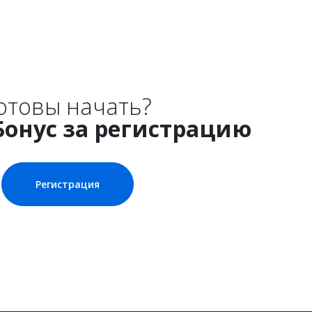
отовы начать?
Бонус за регистрацию
Регистрация