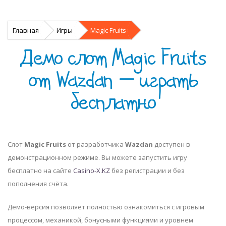
Главная
Игры
Magic Fruits
Демо слот Magic Fruits
от Wazdan — играть
бесплатно
Слот
Magic Fruits
от разработчика
Wazdan
доступен в
демонстрационном режиме. Вы можете запустить игру
бесплатно на сайте
Casino-X.KZ
без регистрации и без
пополнения счёта.
Демо-версия позволяет полностью ознакомиться с игровым
процессом, механикой, бонусными функциями и уровнем