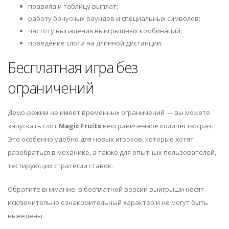
правила и таблицу выплат;
работу бонусных раундов и специальных символов;
частоту выпадения выигрышных комбинаций;
поведение слота на длинной дистанции.
Бесплатная игра без
ограничений
Демо-режим не имеет временных ограничений — вы можете
запускать слот
Magic Fruits
неограниченное количество раз.
Это особенно удобно для новых игроков, которые хотят
разобраться в механике, а также для опытных пользователей,
тестирующих стратегии ставок.
Обратите внимание: в бесплатной версии выигрыши носят
исключительно ознакомительный характер и не могут быть
выведены.