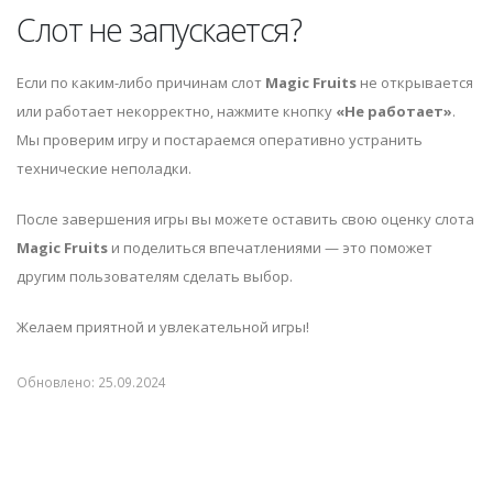
Слот не запускается?
Если по каким-либо причинам слот
Magic Fruits
не открывается
или работает некорректно, нажмите кнопку
«Не работает»
.
Мы проверим игру и постараемся оперативно устранить
технические неполадки.
После завершения игры вы можете оставить свою оценку слота
Magic Fruits
и поделиться впечатлениями — это поможет
другим пользователям сделать выбор.
Желаем приятной и увлекательной игры!
Обновлено:
25.09.2024