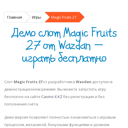
Главная
Игры
Magic Fruits 27
Демо слот Magic Fruits
27 от Wazdan —
играть бесплатно
Слот
Magic Fruits 27
от разработчика
Wazdan
доступен в
демонстрационном режиме. Вы можете запустить игру
бесплатно на сайте
Casino-X.KZ
без регистрации и без
пополнения счёта.
Демо-версия позволяет полностью ознакомиться с игровым
процессом, механикой, бонусными функциями и уровнем