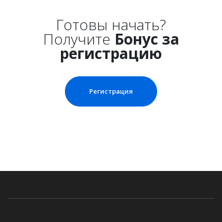
Готовы начать?
Получите
Бонус за
регистрацию
Регистрация