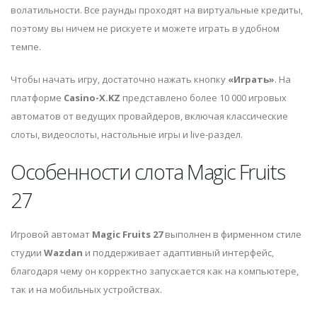
волатильности. Все раунды проходят на виртуальные кредиты,
поэтому вы ничем не рискуете и можете играть в удобном
темпе.
Чтобы начать игру, достаточно нажать кнопку
«Играть»
. На
платформе
Casino-X.KZ
представлено более 10 000 игровых
автоматов от ведущих провайдеров, включая классические
слоты, видеослоты, настольные игры и live-раздел.
Особенности слота Magic Fruits
27
Игровой автомат
Magic Fruits 27
выполнен в фирменном стиле
студии
Wazdan
и поддерживает адаптивный интерфейс,
благодаря чему он корректно запускается как на компьютере,
так и на мобильных устройствах.