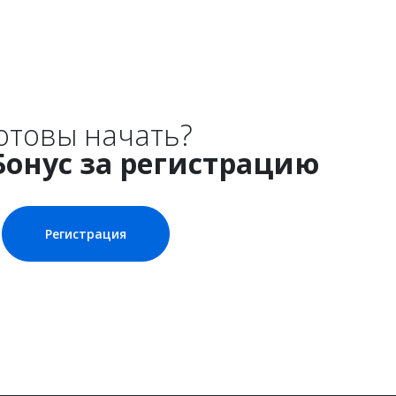
отовы начать?
Бонус за регистрацию
Регистрация