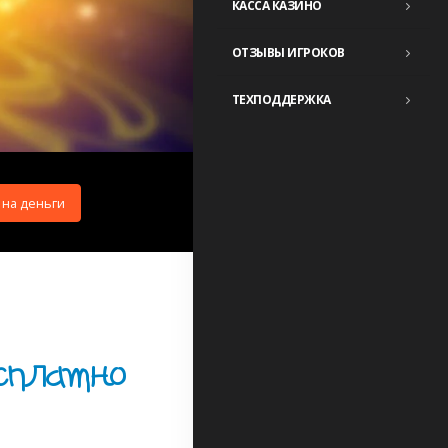
КАССА КАЗИНО
ОТЗЫВЫ ИГРОКОВ
ТЕХПОДДЕРЖКА
 на деньги
есплатно