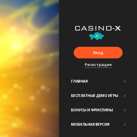
Вход
Регистрация
ГЛАВНАЯ
БЕСПЛАТНЫЕ ДЕМО ИГРЫ
БОНУСЫ И ФРИСПИНЫ
МОБИЛЬНАЯ ВЕРСИЯ