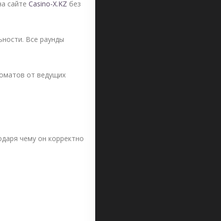
на сайте
Casino-X.KZ
без
ности. Все раунды
томатов от ведущих
одаря чему он корректно