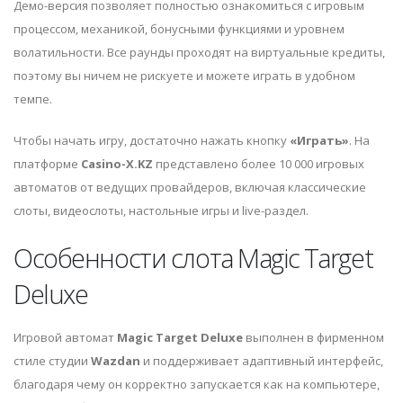
Демо-версия позволяет полностью ознакомиться с игровым
процессом, механикой, бонусными функциями и уровнем
волатильности. Все раунды проходят на виртуальные кредиты,
поэтому вы ничем не рискуете и можете играть в удобном
темпе.
Чтобы начать игру, достаточно нажать кнопку
«Играть»
. На
платформе
Casino-X.KZ
представлено более 10 000 игровых
автоматов от ведущих провайдеров, включая классические
слоты, видеослоты, настольные игры и live-раздел.
Особенности слота Magic Target
Deluxe
Игровой автомат
Magic Target Deluxe
выполнен в фирменном
стиле студии
Wazdan
и поддерживает адаптивный интерфейс,
благодаря чему он корректно запускается как на компьютере,