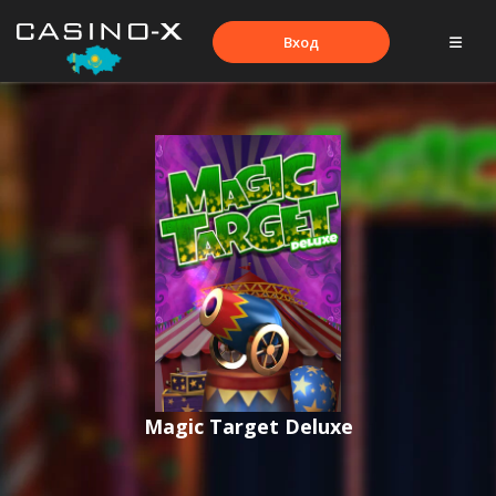
Вход
Magic Target Deluxe