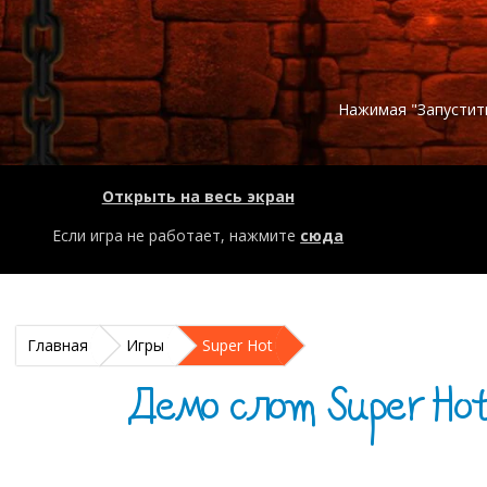
Нажимая "Запустить
Открыть на весь экран
Если игра не работает, нажмите
сюда
Главная
Игры
Super Hot
Демо слот Super Ho