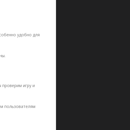
собенно удобно для
ны.
ы проверим игру и
им пользователям