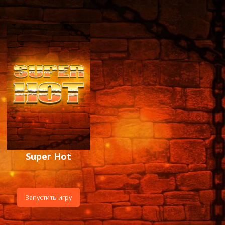
Super Hot
Запустить игру