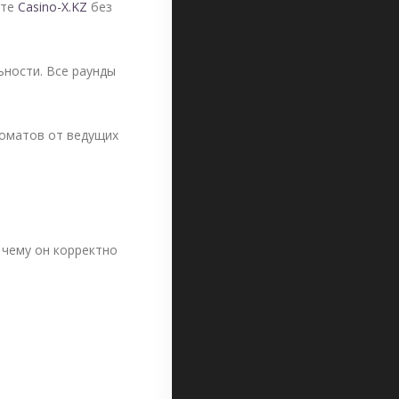
йте
Casino-X.KZ
без
ности. Все раунды
томатов от ведущих
 чему он корректно