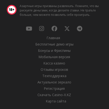
Азартные игры призваны развлекать. Помните, что вы
рискуете деньгами, когда делаете ставки. Не тратьте
больше, чем можете позволить себе проиграть.
Главная
Бесплатные демо игры
Бонусы и Фриспины
Мобильная версия
Касса казино
Отзывы игроков
Техподдержка
Актуальное зеркало
Регистрация
Скачать Casino-X.KZ
Карта сайта