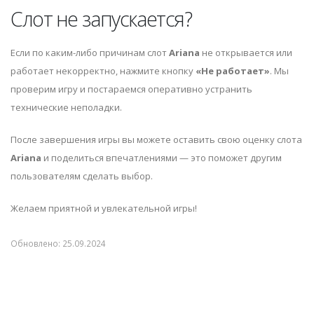
Слот не запускается?
Если по каким-либо причинам слот
Ariana
не открывается или
работает некорректно, нажмите кнопку
«Не работает»
. Мы
проверим игру и постараемся оперативно устранить
технические неполадки.
После завершения игры вы можете оставить свою оценку слота
Ariana
и поделиться впечатлениями — это поможет другим
пользователям сделать выбор.
Желаем приятной и увлекательной игры!
Обновлено:
25.09.2024