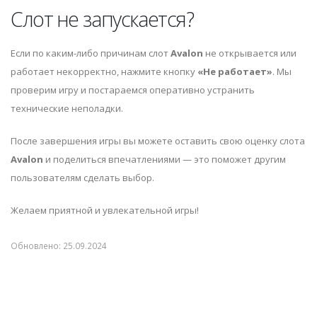
Слот не запускается?
Если по каким-либо причинам слот
Avalon
не открывается или
работает некорректно, нажмите кнопку
«Не работает»
. Мы
проверим игру и постараемся оперативно устранить
технические неполадки.
После завершения игры вы можете оставить свою оценку слота
Avalon
и поделиться впечатлениями — это поможет другим
пользователям сделать выбор.
Желаем приятной и увлекательной игры!
Обновлено:
25.09.2024