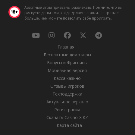
Азартные игры призваны развлекать. Помните, что вы
рискуете деньгами, когда делаете ставки. Не тратьте
больше, чем можете позволить себе проиграть.
Главная
Бесплатные демо игры
Бонусы и Фриспины
Мобильная версия
Касса казино
Отзывы игроков
Техподдержка
Актуальное зеркало
Регистрация
Скачать Casino-X.KZ
Карта сайта