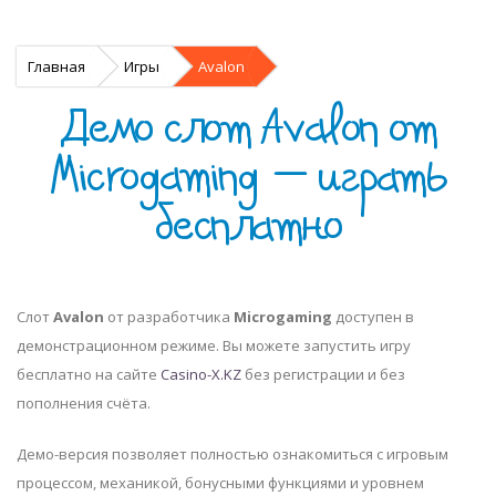
Главная
Игры
Avalon
Демо слот Avalon от
Microgaming — играть
бесплатно
Слот
Avalon
от разработчика
Microgaming
доступен в
демонстрационном режиме. Вы можете запустить игру
бесплатно на сайте
Casino-X.KZ
без регистрации и без
пополнения счёта.
Демо-версия позволяет полностью ознакомиться с игровым
процессом, механикой, бонусными функциями и уровнем