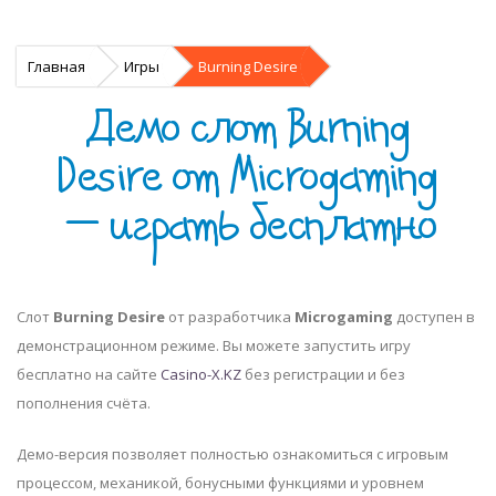
Главная
Игры
Burning Desire
Демо слот Burning
Desire от Microgaming
— играть бесплатно
Слот
Burning Desire
от разработчика
Microgaming
доступен в
демонстрационном режиме. Вы можете запустить игру
бесплатно на сайте
Casino-X.KZ
без регистрации и без
пополнения счёта.
Демо-версия позволяет полностью ознакомиться с игровым
процессом, механикой, бонусными функциями и уровнем