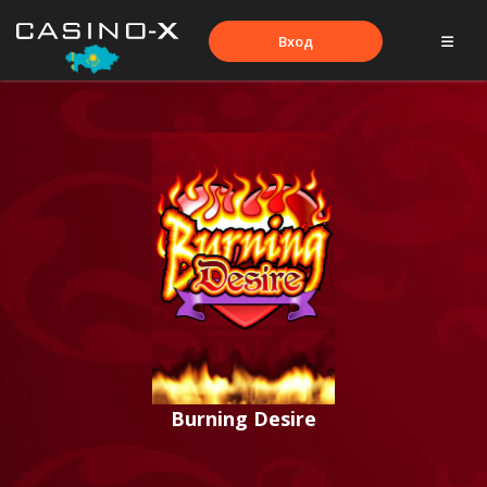
Вход
Burning Desire