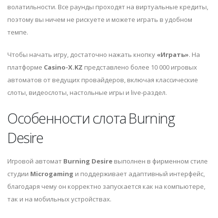
волатильности. Все раунды проходят на виртуальные кредиты,
поэтому вы ничем не рискуете и можете играть в удобном
темпе.
Чтобы начать игру, достаточно нажать кнопку
«Играть»
. На
платформе
Casino-X.KZ
представлено более 10 000 игровых
автоматов от ведущих провайдеров, включая классические
слоты, видеослоты, настольные игры и live-раздел.
Особенности слота Burning
Desire
Игровой автомат
Burning Desire
выполнен в фирменном стиле
студии
Microgaming
и поддерживает адаптивный интерфейс,
благодаря чему он корректно запускается как на компьютере,
так и на мобильных устройствах.