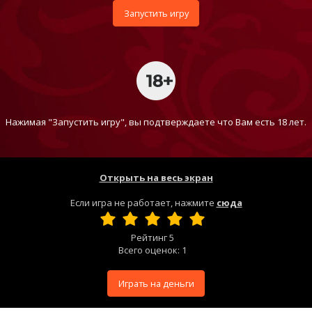
Запустить игру
Нажимая "Запустить игру", вы подтверждаете что Вам есть 18 лет.
Открыть на весь экран
Если игра не работает, нажмите
сюда
Рейтинг
5
Всего оценок:
1
Играть на деньги