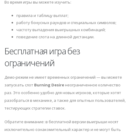
Во время игры вы можете изучить:
правила и таблицу выплат;
работу бонусных раундов и специальных символов;
частоту выпадения выигрышных комбинаций;
поведение слота на длинной дистанции.
Бесплатная игра без
ограничений
Демо-режим не имеет временных ограничений — вы можете
запускать слот
Burning Desire
неограниченное количество
раз. Это особенно удобно для новых игроков, которые хотят
разобраться в механике, а также для опытных пользователей,
тестирующих стратегии ставок.
Обратите внимание: в бесплатной версии выигрыши носят
исключительно ознакомительный характер и не могут быть