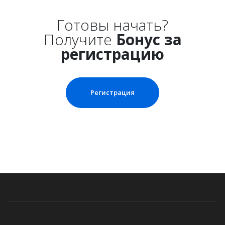
Готовы начать?
Получите
Бонус за
регистрацию
Регистрация