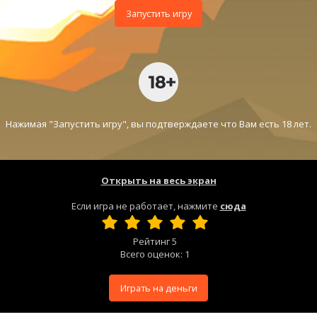
Запустить игру
Нажимая "Запустить игру", вы подтверждаете что Вам есть 18 лет.
Открыть на весь экран
Если игра не работает, нажмите
сюда
Рейтинг
5
Всего оценок:
1
Играть на деньги