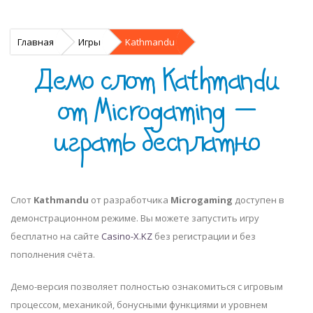
Главная
Игры
Kathmandu
Демо слот Kathmandu
от Microgaming —
играть бесплатно
Слот
Kathmandu
от разработчика
Microgaming
доступен в
демонстрационном режиме. Вы можете запустить игру
бесплатно на сайте
Casino-X.KZ
без регистрации и без
пополнения счёта.
Демо-версия позволяет полностью ознакомиться с игровым
процессом, механикой, бонусными функциями и уровнем