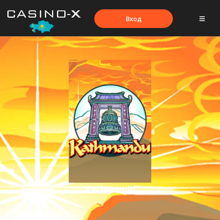
Вход
Kathmandu