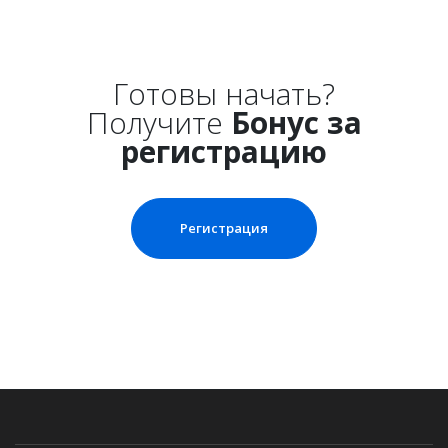
Готовы начать?
Получите
Бонус за
регистрацию
Регистрация