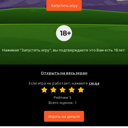
Запустить игру
Нажимая "Запустить игру", вы подтверждаете что Вам есть 18 лет.
Открыть на весь экран
Если игра не работает, нажмите
сюда
Рейтинг
5
Всего оценок:
1
Играть на деньги