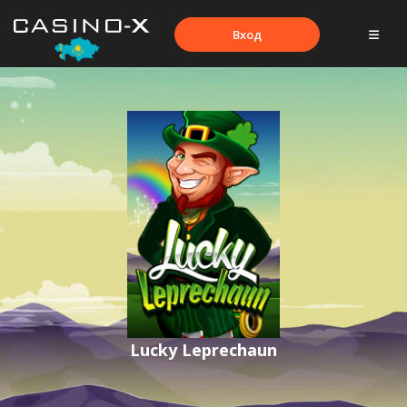
Вход
Lucky Leprechaun