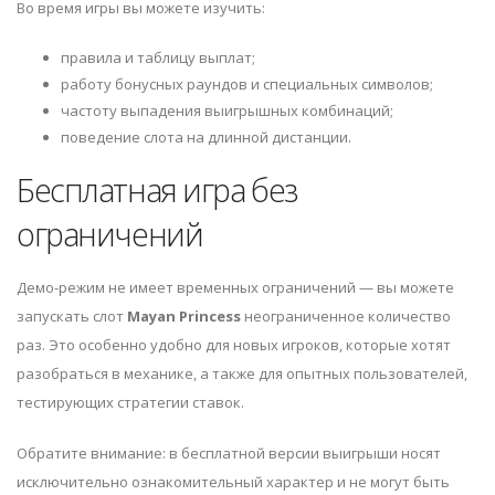
Во время игры вы можете изучить:
правила и таблицу выплат;
работу бонусных раундов и специальных символов;
частоту выпадения выигрышных комбинаций;
поведение слота на длинной дистанции.
Бесплатная игра без
ограничений
Демо-режим не имеет временных ограничений — вы можете
запускать слот
Mayan Princess
неограниченное количество
раз. Это особенно удобно для новых игроков, которые хотят
разобраться в механике, а также для опытных пользователей,
тестирующих стратегии ставок.
Обратите внимание: в бесплатной версии выигрыши носят
исключительно ознакомительный характер и не могут быть