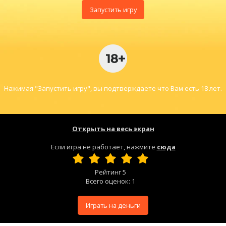
Запустить игру
Нажимая "Запустить игру", вы подтверждаете что Вам есть 18 лет.
Открыть на весь экран
Если игра не работает, нажмите
сюда
Рейтинг
5
Всего оценок:
1
Играть на деньги