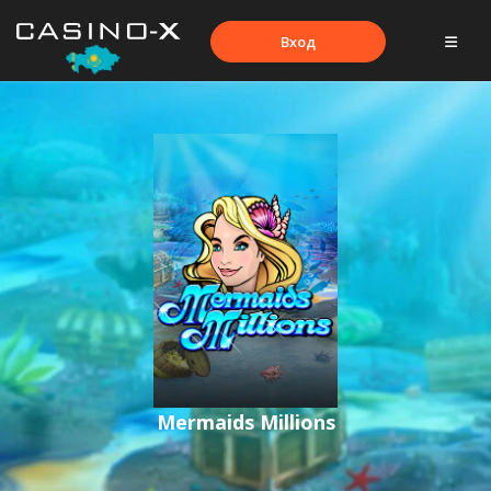
Вход
Mermaids Millions