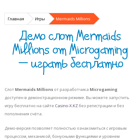
Главная
Игры
Mermaids Millions
Демо слот Mermaids
Millions от Microgaming
— играть бесплатно
Слот
Mermaids Millions
от разработчика
Microgaming
доступен в демонстрационном режиме. Вы можете запустить
игру бесплатно на сайте
Casino-X.KZ
без регистрации и без
пополнения счёта.
Демо-версия позволяет полностью ознакомиться с игровым
процессом, механикой, бонусными функциями и уровнем