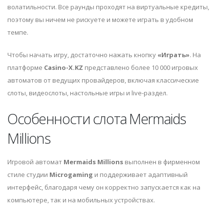
волатильности. Все раунды проходят на виртуальные кредиты,
поэтому вы ничем не рискуете и можете играть в удобном
темпе.
Чтобы начать игру, достаточно нажать кнопку
«Играть»
. На
платформе
Casino-X.KZ
представлено более 10 000 игровых
автоматов от ведущих провайдеров, включая классические
слоты, видеослоты, настольные игры и live-раздел.
Особенности слота Mermaids
Millions
Игровой автомат
Mermaids Millions
выполнен в фирменном
стиле студии
Microgaming
и поддерживает адаптивный
интерфейс, благодаря чему он корректно запускается как на
компьютере, так и на мобильных устройствах.