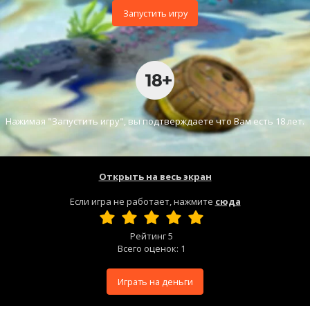
Запустить игру
Нажимая "Запустить игру", вы подтверждаете что Вам есть 18 лет.
Открыть на весь экран
Если игра не работает, нажмите
сюда
Рейтинг
5
Всего оценок:
1
Играть на деньги