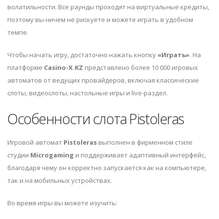
волатильности. Все раунды проходят на виртуальные кредиты,
поэтому вы ничем не рискуете и можете играть в удобном
темпе.
Чтобы начать игру, достаточно нажать кнопку
«Играть»
. На
платформе
Casino-X.KZ
представлено более 10 000 игровых
автоматов от ведущих провайдеров, включая классические
слоты, видеослоты, настольные игры и live-раздел.
Особенности слота Pistoleras
Игровой автомат
Pistoleras
выполнен в фирменном стиле
студии
Microgaming
и поддерживает адаптивный интерфейс,
благодаря чему он корректно запускается как на компьютере,
так и на мобильных устройствах.
Во время игры вы можете изучить: