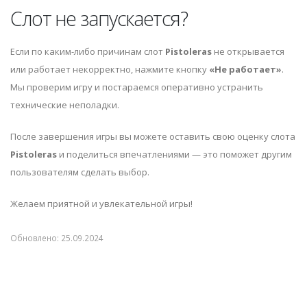
Слот не запускается?
Если по каким-либо причинам слот
Pistoleras
не открывается
или работает некорректно, нажмите кнопку
«Не работает»
.
Мы проверим игру и постараемся оперативно устранить
технические неполадки.
После завершения игры вы можете оставить свою оценку слота
Pistoleras
и поделиться впечатлениями — это поможет другим
пользователям сделать выбор.
Желаем приятной и увлекательной игры!
Обновлено:
25.09.2024