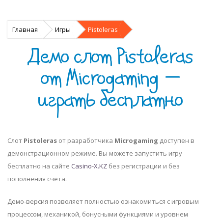
Главная
Игры
Pistoleras
Демо слот Pistoleras
от Microgaming —
играть бесплатно
Слот
Pistoleras
от разработчика
Microgaming
доступен в
демонстрационном режиме. Вы можете запустить игру
бесплатно на сайте
Casino-X.KZ
без регистрации и без
пополнения счёта.
Демо-версия позволяет полностью ознакомиться с игровым
процессом, механикой, бонусными функциями и уровнем