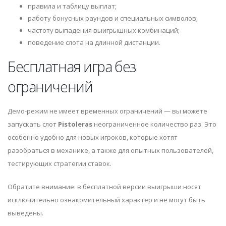
правила и таблицу выплат;
работу бонусных раундов и специальных символов;
частоту выпадения выигрышных комбинаций;
поведение слота на длинной дистанции.
Бесплатная игра без
ограничений
Демо-режим не имеет временных ограничений — вы можете
запускать слот
Pistoleras
неограниченное количество раз. Это
особенно удобно для новых игроков, которые хотят
разобраться в механике, а также для опытных пользователей,
тестирующих стратегии ставок.
Обратите внимание: в бесплатной версии выигрыши носят
исключительно ознакомительный характер и не могут быть
выведены.