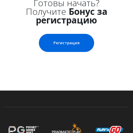
Готовы начать?
Получите
Бонус за
регистрацию
Регистрация