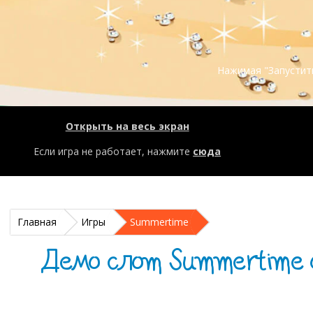
Нажимая "Запустить
Открыть на весь экран
Если игра не работает, нажмите
сюда
Главная
Игры
Summertime
Демо слот Summertime 