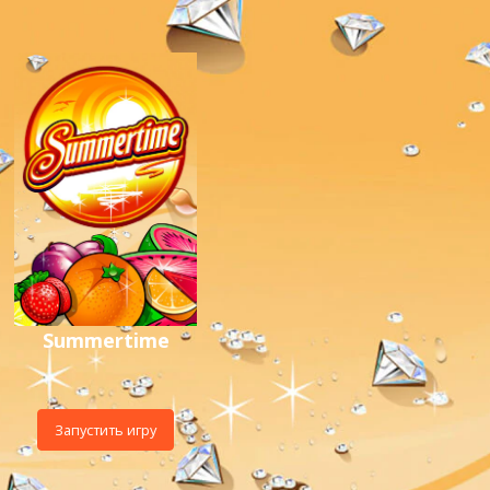
Summertime
Запустить игру