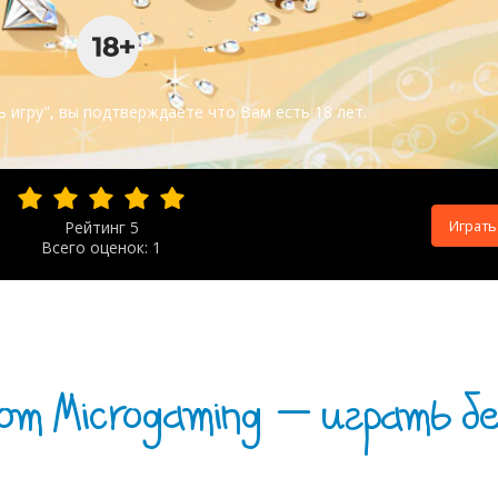
 игру", вы подтверждаете что Вам есть 18 лет.
Играть
Рейтинг
5
Всего оценок:
1
от Microgaming — играть б