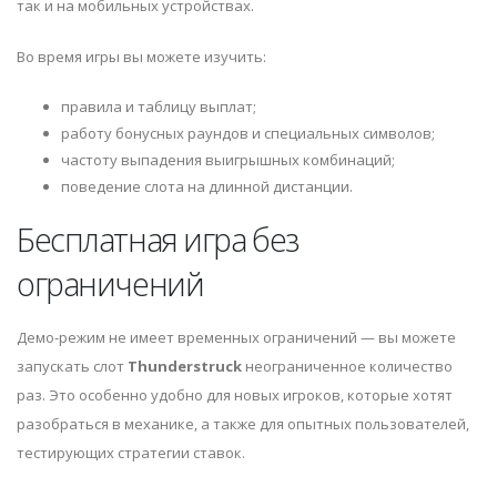
так и на мобильных устройствах.
Во время игры вы можете изучить:
правила и таблицу выплат;
работу бонусных раундов и специальных символов;
частоту выпадения выигрышных комбинаций;
поведение слота на длинной дистанции.
Бесплатная игра без
ограничений
Демо-режим не имеет временных ограничений — вы можете
запускать слот
Thunderstruck
неограниченное количество
раз. Это особенно удобно для новых игроков, которые хотят
разобраться в механике, а также для опытных пользователей,
тестирующих стратегии ставок.