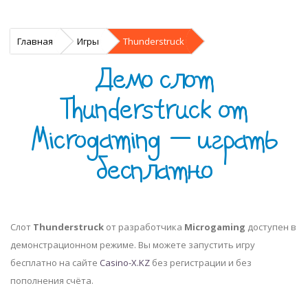
Главная
Игры
Thunderstruck
Демо слот
Thunderstruck от
Microgaming — играть
бесплатно
Слот
Thunderstruck
от разработчика
Microgaming
доступен в
демонстрационном режиме. Вы можете запустить игру
бесплатно на сайте
Casino-X.KZ
без регистрации и без
пополнения счёта.