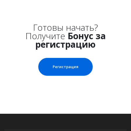
Готовы начать?
Получите
Бонус за
регистрацию
Регистрация