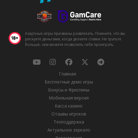
Азартные игры призваны развлекать. Помните, что вы
рискуете деньгами, когда делаете ставки. Не тратьте
больше, чем можете позволить себе проиграть.
Главная
Бесплатные демо игры
Бонусы и Фриспины
Мобильная версия
Касса казино
Отзывы игроков
Техподдержка
Актуальное зеркало
Регистрация