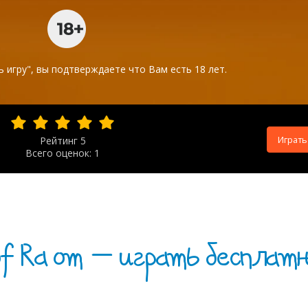
 игру", вы подтверждаете что Вам есть 18 лет.
Играть
Рейтинг
5
Всего оценок:
1
of Ra от — играть бесплат