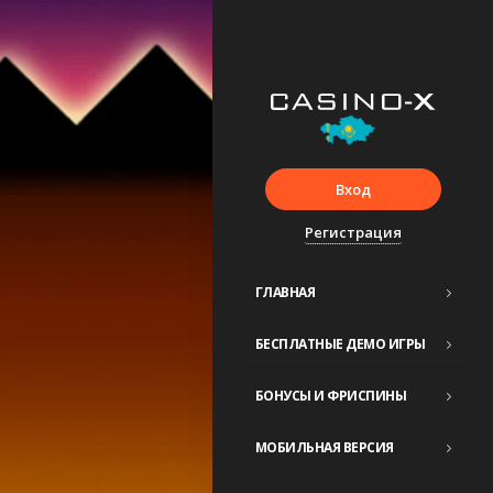
Вход
Регистрация
ГЛАВНАЯ
БЕСПЛАТНЫЕ ДЕМО ИГРЫ
БОНУСЫ И ФРИСПИНЫ
МОБИЛЬНАЯ ВЕРСИЯ