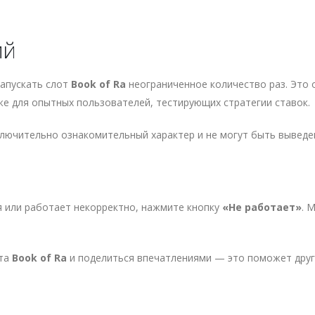
ий
апускать слот
Book of Ra
неограниченное количество раз. Это 
кже для опытных пользователей, тестирующих стратегии ставок.
ключительно ознакомительный характер и не могут быть выведе
 или работает некорректно, нажмите кнопку
«Не работает»
. 
ота
Book of Ra
и поделиться впечатлениями — это поможет дру