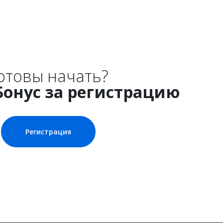
отовы начать?
Бонус за регистрацию
Регистрация