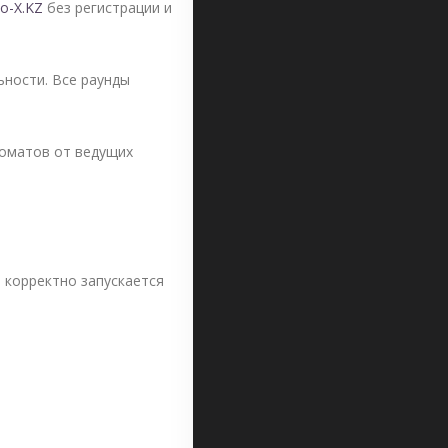
no-X.KZ
без регистрации и
ности. Все раунды
томатов от ведущих
 корректно запускается