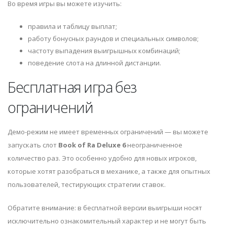
Во время игры вы можете изучить:
правила и таблицу выплат;
работу бонусных раундов и специальных символов;
частоту выпадения выигрышных комбинаций;
поведение слота на длинной дистанции.
Бесплатная игра без
ограничений
Демо-режим не имеет временных ограничений — вы можете
запускать слот
Book of Ra Deluxe 6
неограниченное
количество раз. Это особенно удобно для новых игроков,
которые хотят разобраться в механике, а также для опытных
пользователей, тестирующих стратегии ставок.
Обратите внимание: в бесплатной версии выигрыши носят
исключительно ознакомительный характер и не могут быть