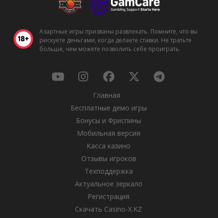
Азартные игры призваны развлекать. Помните, что вы
рискуете деньгами, когда делаете ставки. Не тратьте
больше, чем можете позволить себе проиграть.
Главная
Бесплатные демо игры
Бонусы и Фриспины
Мобильная версия
Касса казино
Отзывы игроков
Техподдержка
Актуальное зеркало
Регистрация
Скачать Casino-X.KZ