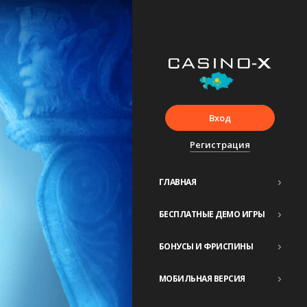
Вход
Регистрация
ГЛАВНАЯ
БЕСПЛАТНЫЕ ДЕМО ИГРЫ
БОНУСЫ И ФРИСПИНЫ
МОБИЛЬНАЯ ВЕРСИЯ