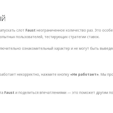
ий
апускать слот
Faust
неограниченное количество раз. Это особе
 опытных пользователей, тестирующих стратегии ставок.
ключительно ознакомительный характер и не могут быть выведе
работает некорректно, нажмите кнопку
«Не работает»
. Мы пр
ота
Faust
и поделиться впечатлениями — это поможет другим п