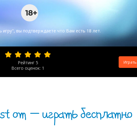
 игру", вы подтверждаете что Вам есть 18 лет.
Играть
Рейтинг
5
Всего оценок:
1
st от — играть бесплатно