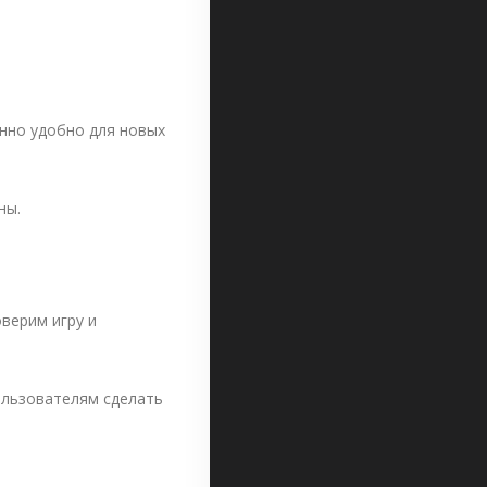
нно удобно для новых
ны.
оверим игру и
ользователям сделать