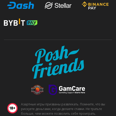
Азартные игры призваны развлекать. Помните, что вы
рискуете деньгами, когда делаете ставки. Не тратьте
больше, чем можете позволить себе проиграть.