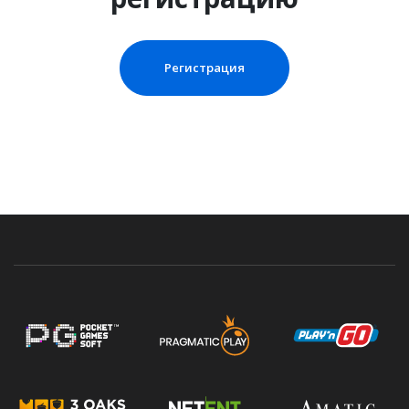
Регистрация