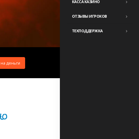
КАССА КАЗИНО
ОТЗЫВЫ ИГРОКОВ
ТЕХПОДДЕРЖКА
 на деньги
но