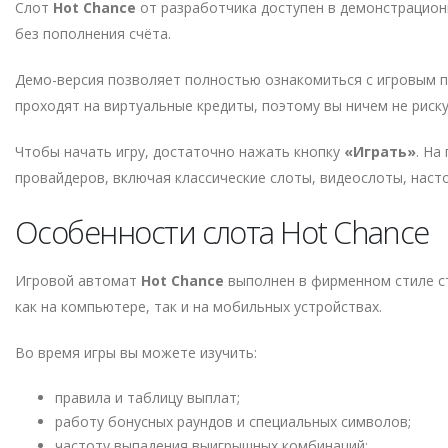
Слот
Hot Chance
от разработчика
доступен в демонстрацион
без пополнения счёта.
Демо-версия позволяет полностью ознакомиться с игровым п
проходят на виртуальные кредиты, поэтому вы ничем не риск
Чтобы начать игру, достаточно нажать кнопку
«Играть»
. На
провайдеров, включая классические слоты, видеослоты, настол
Особенности слота Hot Chance
Игровой автомат
Hot Chance
выполнен в фирменном стиле с
как на компьютере, так и на мобильных устройствах.
Во время игры вы можете изучить:
правила и таблицу выплат;
работу бонусных раундов и специальных символов;
частоту выпадения выигрышных комбинаций;