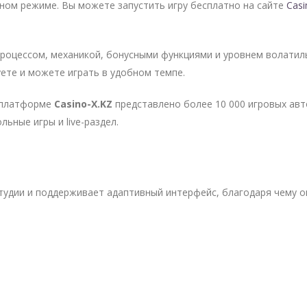
ном режиме. Вы можете запустить игру бесплатно на сайте
Casi
роцессом, механикой, бонусными функциями и уровнем волатиль
уете и можете играть в удобном темпе.
 платформе
Casino-X.KZ
представлено более 10 000 игровых ав
ьные игры и live-раздел.
тудии
и поддерживает адаптивный интерфейс, благодаря чему о