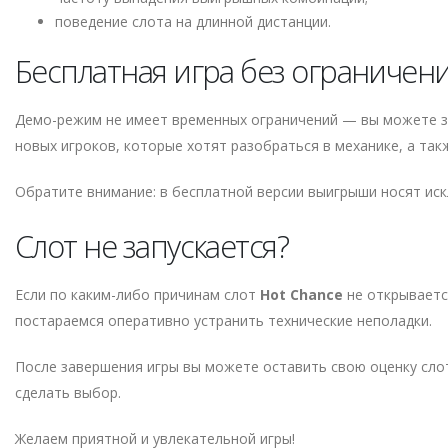
поведение слота на длинной дистанции.
Бесплатная игра без ограничен
Демо-режим не имеет временных ограничений — вы можете з
новых игроков, которые хотят разобраться в механике, а та
Обратите внимание: в бесплатной версии выигрыши носят ис
Слот не запускается?
Если по каким-либо причинам слот
Hot Chance
не открываетс
постараемся оперативно устранить технические неполадки.
После завершения игры вы можете оставить свою оценку сл
сделать выбор.
Желаем приятной и увлекательной игры!