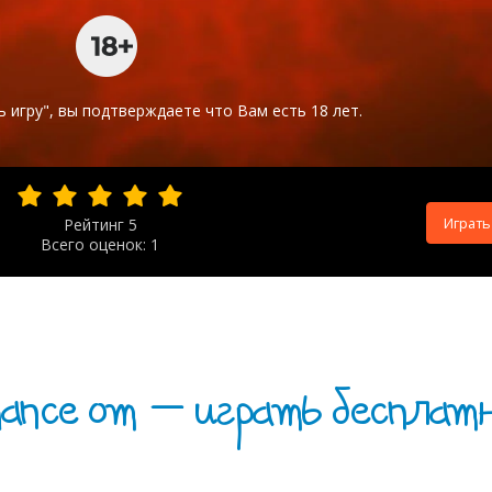
 игру", вы подтверждаете что Вам есть 18 лет.
Играть
Рейтинг
5
Всего оценок:
1
hance от — играть бесплат