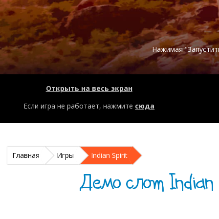
Нажимая "Запустить
Открыть на весь экран
Если игра не работает, нажмите
сюда
Главная
Игры
Indian Spirit
Демо слот Indian