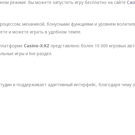
ном режиме. Вы можете запустить игру бесплатно на сайте
Cas
роцессом, механикой, бонусными функциями и уровнем волатиль
уете и можете играть в удобном темпе.
 платформе
Casino-X.KZ
представлено более 10 000 игровых ав
ьные игры и live-раздел.
студии
и поддерживает адаптивный интерфейс, благодаря чему о