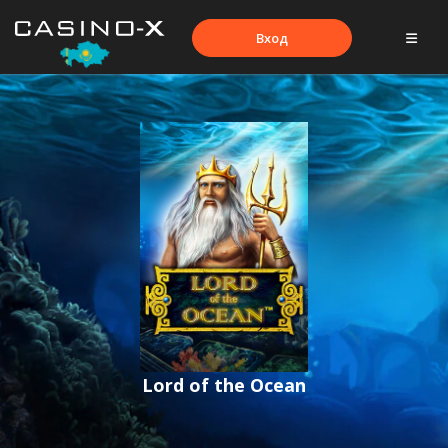
Вход
Lord of the Ocean