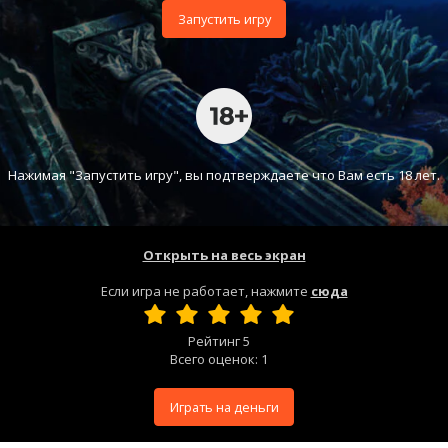
Запустить игру
Нажимая "Запустить игру", вы подтверждаете что Вам есть 18 лет.
Открыть на весь экран
Если игра не работает, нажмите
сюда
Рейтинг
5
Всего оценок:
1
Играть на деньги