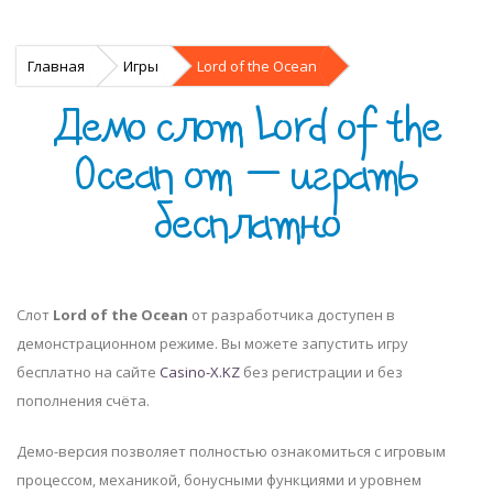
Главная
Игры
Lord of the Ocean
Демо слот Lord of the
Ocean от — играть
бесплатно
Слот
Lord of the Ocean
от разработчика
доступен в
демонстрационном режиме. Вы можете запустить игру
бесплатно на сайте
Casino-X.KZ
без регистрации и без
пополнения счёта.
Демо-версия позволяет полностью ознакомиться с игровым
процессом, механикой, бонусными функциями и уровнем