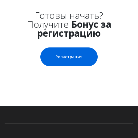
Готовы начать?
Получите
Бонус за
регистрацию
Регистрация