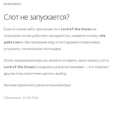
выведены.
Слот не запускается?
Если по каким-либо причинам слот
Lord of the Ocean
не
открывается или работает некорректно, нажмите кнопку
«Не
работает»
. Мы проверим игру и постараемся оперативно
устранить технические неполадки.
После завершения игры вы можете оставить свою оценку слота
Lord of the Ocean
и поделиться впечатлениями — это поможет
другим пользователям сделать выбор.
Желаем приятной и увлекательной игры!
Обновлено:
25.09.2024