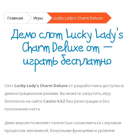
Главная
Игры
Lucky Lady's Charm Deluxe
Демо слот Lucky Lady's
Charm Deluxe от —
играть бесплатно
Слот
Lucky Lady's Charm Deluxe
от разработчика
доступен в
демонстрационном режиме. Вы можете запустить игру
бесплатно на сайте
Casino-X.KZ
без регистрации и без
пополнения счёта.
Демо-версия позволяет полностью ознакомиться с игровым
процессом, механикой, бонусными функциями и уровнем