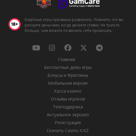
Азартные игры призваны развлекать. Помните, что вы
рискуете деньгами, когда делаете ставки. Не тратьте
больше, чем можете позволить себе проиграть.
Главная
Бесплатные демо игры
Бонусы и Фриспины
Мобильная версия
Касса казино
Отзывы игроков
Техподдержка
Актуальное зеркало
Регистрация
Скачать Casino-X.KZ