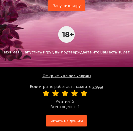
Запустить игру
Нажимая "Запустить игру", вы подтверждаете что Вам есть 18 лет.
Открыть на весь экран
Если игра не работает, нажмите
сюда
Рейтинг
5
Всего оценок:
1
Играть на деньги