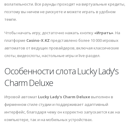
волатильности. Все раунды проходят на виртуальные кредиты,
поэтому вы ничем не рискуете и можете играть в удобном
темпе.
Чтобы начать игру, достаточно нажать кнопку
«Играть»
. На
платформе
Casino-X.KZ
представлено более 10 000 игровых
автоматов от ведущих провайдеров, включая классические
слоты, видеослоты, настольные игры и live-раздел.
Особенности слота Lucky Lady's
Charm Deluxe
Игровой автомат
Lucky Lady's Charm Deluxe
выполнен в
фирменном стиле студии
и поддерживает адаптивный
интерфейс, благодаря чему он корректно запускается как на
компьютере, так и на мобильных устройствах.