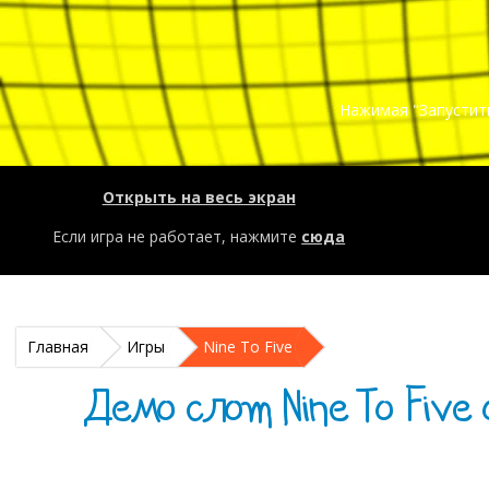
Нажимая "Запустить
Открыть на весь экран
Если игра не работает, нажмите
сюда
Главная
Игры
Nine To Five
Демо слот Nine To Five