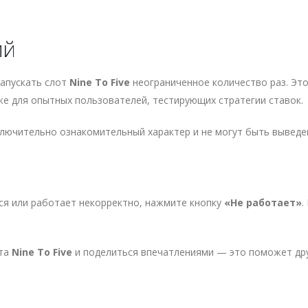
ий
апускать слот
Nine To Five
неограниченное количество раз. Эт
кже для опытных пользователей, тестирующих стратегии ставок.
ключительно ознакомительный характер и не могут быть выведе
ся или работает некорректно, нажмите кнопку
«Не работает»
.
ота
Nine To Five
и поделиться впечатлениями — это поможет др