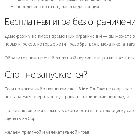
поведение слота на длинной дистанции.
Бесплатная игра без ограничен
Демо-режим не имеет временных ограничений — вы можете з
новых игроков, которые хотят разобраться в механике, а та
Обратите внимание: в бесплатной версии выигрыши носят ис
Слот не запускается?
Если по каким-либо причинам слот
Nine To Five
не открывает
постараемся оперативно устранить технические неполадки.
После завершения игры вы можете оставить свою оценку сл
сделать выбор.
Желаем приятной и увлекательной игры!