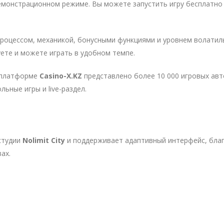
емонстрационном режиме. Вы можете запустить игру бесплатно
роцессом, механикой, бонусными функциями и уровнем волатиль
уете и можете играть в удобном темпе.
 платформе
Casino-X.KZ
представлено более 10 000 игровых ав
ьные игры и live-раздел.
студии
Nolimit City
и поддерживает адаптивный интерфейс, благ
ах.