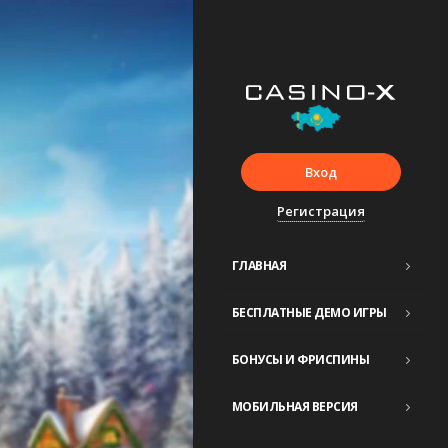
Вход
Регистрация
ГЛАВНАЯ
БЕСПЛАТНЫЕ ДЕМО ИГРЫ
БОНУСЫ И ФРИСПИНЫ
МОБИЛЬНАЯ ВЕРСИЯ