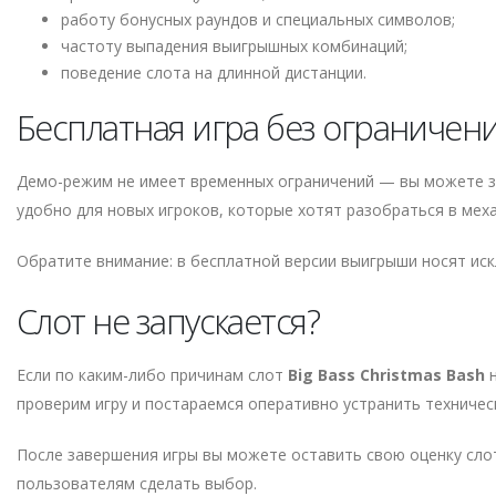
работу бонусных раундов и специальных символов;
частоту выпадения выигрышных комбинаций;
поведение слота на длинной дистанции.
Бесплатная игра без ограничен
Демо-режим не имеет временных ограничений — вы можете з
удобно для новых игроков, которые хотят разобраться в мех
Обратите внимание: в бесплатной версии выигрыши носят ис
Слот не запускается?
Если по каким-либо причинам слот
Big Bass Christmas Bash
н
проверим игру и постараемся оперативно устранить техничес
После завершения игры вы можете оставить свою оценку сл
пользователям сделать выбор.