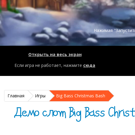
Нажимая "Запустить
Открыть на весь экран
Если игра не работает, нажмите
сюда
Главная
Игры
Big Bass Christmas Bash
Демо слот Big Bass Chris