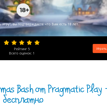
 игру", вы подтверждаете что Вам есть 18 лет.
Играть
Рейтинг
5
Всего оценок:
1
tmas Bash от Pragmatic Play
бесплатно