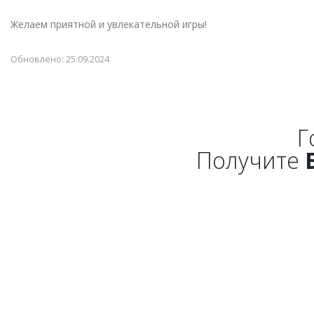
Желаем приятной и увлекательной игры!
Обновлено:
25.09.2024
Г
Получите