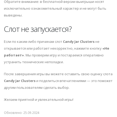
Обратите внимание: в бесплатной версии выигрыши носят
исключительно ознакомительный характер и не могут быть
выведены.
Слот не запускается?
Если по каким-либо причинам слот
Candy Jar Clusters
не
открывается или работает некорректно, нажмите кнопку
«Не
работает»
. Мы проверим игру и постараемся оперативно
устранить технические неполадки.
После завершения игры вы можете оставить свою оценку слота
Candy Jar Clusters
и поделиться впечатлениями — это поможет
другим пользователям сделать выбор.
Желаем приятной и увлекательной игры!
Обновлено:
25.09.2024