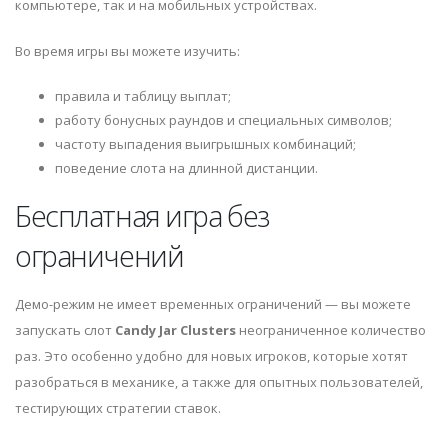
компьютере, так и на мобильных устройствах.
Во время игры вы можете изучить:
правила и таблицу выплат;
работу бонусных раундов и специальных символов;
частоту выпадения выигрышных комбинаций;
поведение слота на длинной дистанции.
Бесплатная игра без
ограничений
Демо-режим не имеет временных ограничений — вы можете
запускать слот
Candy Jar Clusters
неограниченное количество
раз. Это особенно удобно для новых игроков, которые хотят
разобраться в механике, а также для опытных пользователей,
тестирующих стратегии ставок.