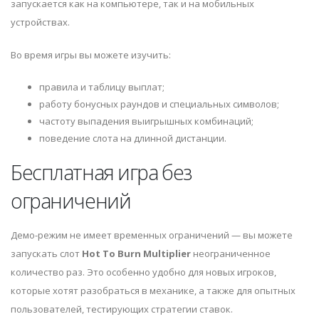
запускается как на компьютере, так и на мобильных
устройствах.
Во время игры вы можете изучить:
правила и таблицу выплат;
работу бонусных раундов и специальных символов;
частоту выпадения выигрышных комбинаций;
поведение слота на длинной дистанции.
Бесплатная игра без
ограничений
Демо-режим не имеет временных ограничений — вы можете
запускать слот
Hot To Burn Multiplier
неограниченное
количество раз. Это особенно удобно для новых игроков,
которые хотят разобраться в механике, а также для опытных
пользователей, тестирующих стратегии ставок.