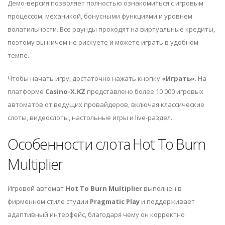
Демо-версия позволяет полностью ознакомиться с игровым
процессом, механикой, бонусными функциями и уровнем
волатильности. Все раунды проходят на виртуальные кредиты,
поэтому вы ничем не рискуете и можете играть в удобном
темпе.
Чтобы начать игру, достаточно нажать кнопку
«Играть»
. На
платформе
Casino-X.KZ
представлено более 10 000 игровых
автоматов от ведущих провайдеров, включая классические
слоты, видеослоты, настольные игры и live-раздел.
Особенности слота Hot To Burn
Multiplier
Игровой автомат
Hot To Burn Multiplier
выполнен в
фирменном стиле студии
Pragmatic Play
и поддерживает
адаптивный интерфейс, благодаря чему он корректно