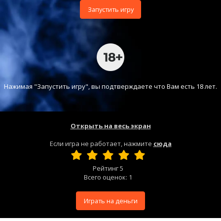
Запустить игру
Нажимая "Запустить игру", вы подтверждаете что Вам есть 18 лет.
Открыть на весь экран
Если игра не работает, нажмите
сюда
Рейтинг
5
Всего оценок:
1
Играть на деньги