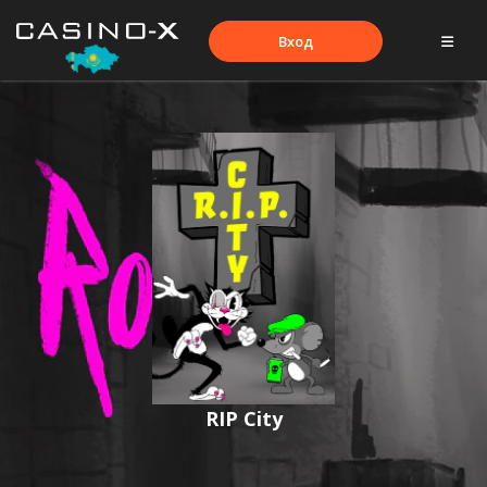
Вход
RIP City