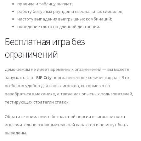
правила и таблицу выплат;
работу бонусных раундов и специальных символов;
частоту выпадения выигрышных комбинаций;
поведение слота на длинной дистанции.
Бесплатная игра без
ограничений
Демо-режим не имеет временных ограничений — вы можете
запускать слот
RIP City
неограниченное количество раз. Это
особенно удобно для новых игроков, которые хотят
разобраться в механике, а также для опытных пользователей,
тестирующих стратегии ставок.
Обратите внимание: в бесплатной версии выигрыши носят
исключительно ознакомительный характер и не могут быть
выведены.