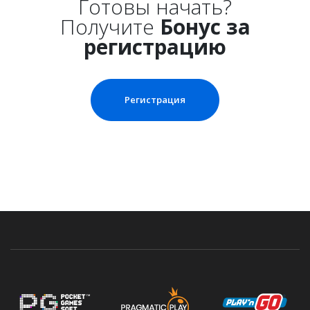
Готовы начать?
Получите
Бонус за
регистрацию
Регистрация