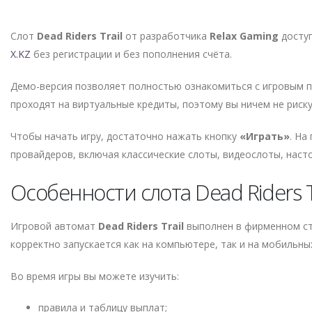
Слот
Dead Riders Trail
от разработчика
Relax Gaming
доступ
X.KZ
без регистрации и без пополнения счёта.
Демо-версия позволяет полностью ознакомиться с игровым п
проходят на виртуальные кредиты, поэтому вы ничем не риск
Чтобы начать игру, достаточно нажать кнопку
«Играть»
. На
провайдеров, включая классические слоты, видеослоты, настол
Особенности слота Dead Riders T
Игровой автомат
Dead Riders Trail
выполнен в фирменном ст
корректно запускается как на компьютере, так и на мобильны
Во время игры вы можете изучить:
правила и таблицу выплат;