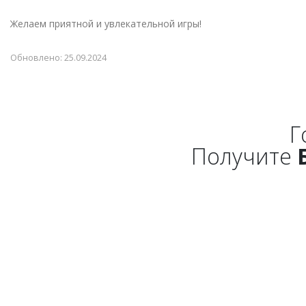
Желаем приятной и увлекательной игры!
Обновлено:
25.09.2024
Г
Получите