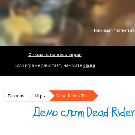
Нажимая "Запустить
Открыть на весь экран
Если игра не работает, нажмите
сюда
Главная
Игры
Dead Riders Trail
Демо слот Dead Rider