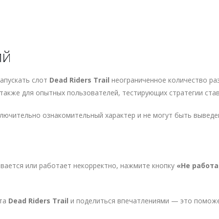
ий
апускать слот
Dead Riders Trail
неограниченное количество раз
 также для опытных пользователей, тестирующих стратегии став
ключительно ознакомительный характер и не могут быть выведе
вается или работает некорректно, нажмите кнопку
«Не работа
ота
Dead Riders Trail
и поделиться впечатлениями — это помож