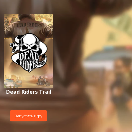
Dead Riders Trail
Запустить игру