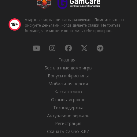
Азартные игры призваны развлекать. Помните, что вы
рискуете деньгами, когда делаете ставки. Не тратьте
больше, чем можете позволить себе проиграть.
Главная
Бесплатные демо игры
Бонусы и Фриспины
Мобильная версия
Касса казино
Отзывы игроков
Техподдержка
Актуальное зеркало
Регистрация
Скачать Casino-X.KZ