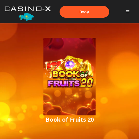
Вход
Book of Fruits 20