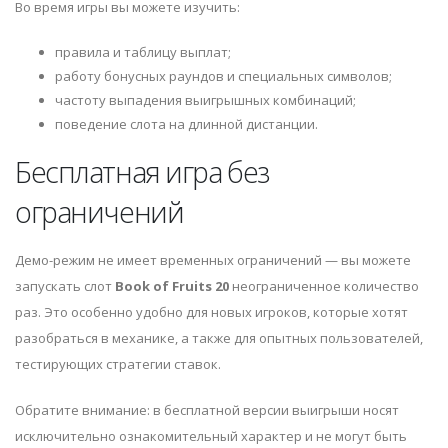
Во время игры вы можете изучить:
правила и таблицу выплат;
работу бонусных раундов и специальных символов;
частоту выпадения выигрышных комбинаций;
поведение слота на длинной дистанции.
Бесплатная игра без
ограничений
Демо-режим не имеет временных ограничений — вы можете
запускать слот
Book of Fruits 20
неограниченное количество
раз. Это особенно удобно для новых игроков, которые хотят
разобраться в механике, а также для опытных пользователей,
тестирующих стратегии ставок.
Обратите внимание: в бесплатной версии выигрыши носят
исключительно ознакомительный характер и не могут быть