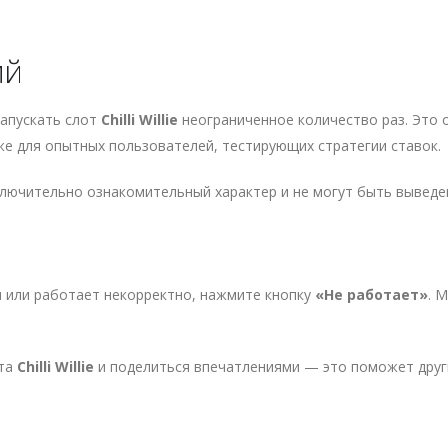
ий
апускать слот
Chilli Willie
неограниченное количество раз. Это 
кже для опытных пользователей, тестирующих стратегии ставок.
ключительно ознакомительный характер и не могут быть выведе
 или работает некорректно, нажмите кнопку
«Не работает»
. 
ота
Chilli Willie
и поделиться впечатлениями — это поможет дру