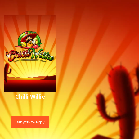
Chilli Willie
Запустить игру