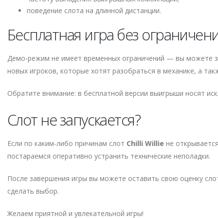
поведение слота на длинной дистанции.
Бесплатная игра без ограничен
Демо-режим не имеет временных ограничений — вы можете з
новых игроков, которые хотят разобраться в механике, а та
Обратите внимание: в бесплатной версии выигрыши носят ис
Слот не запускается?
Если по каким-либо причинам слот
Chilli Willie
не открывается
постараемся оперативно устранить технические неполадки.
После завершения игры вы можете оставить свою оценку сл
сделать выбор.
Желаем приятной и увлекательной игры!