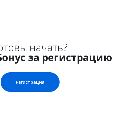
отовы начать?
Бонус за регистрацию
Регистрация