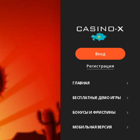
Вход
Регистрация
ГЛАВНАЯ
БЕСПЛАТНЫЕ ДЕМО ИГРЫ
БОНУСЫ И ФРИСПИНЫ
МОБИЛЬНАЯ ВЕРСИЯ