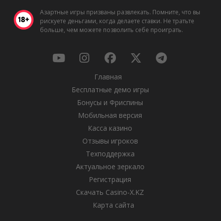
Азартные игры призваны развлекать. Помните, что вы
рискуете деньгами, когда делаете ставки. Не тратьте
больше, чем можете позволить себе проиграть.
Главная
Бесплатные демо игры
Бонусы и Фриспины
Мобильная версия
Касса казино
Отзывы игроков
Техподдержка
Актуальное зеркало
Регистрация
Скачать Casino-X.KZ
Карта сайта