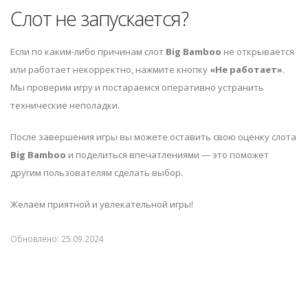
Слот не запускается?
Если по каким-либо причинам слот
Big Bamboo
не открывается
или работает некорректно, нажмите кнопку
«Не работает»
.
Мы проверим игру и постараемся оперативно устранить
технические неполадки.
После завершения игры вы можете оставить свою оценку слота
Big Bamboo
и поделиться впечатлениями — это поможет
другим пользователям сделать выбор.
Желаем приятной и увлекательной игры!
Обновлено:
25.09.2024