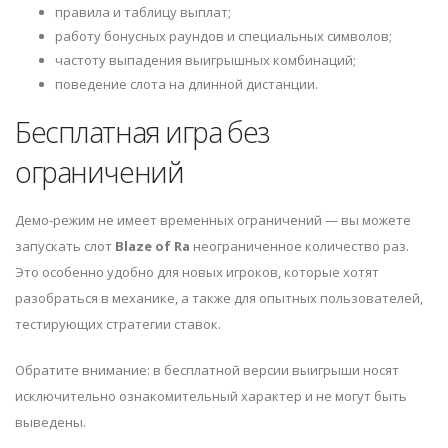
правила и таблицу выплат;
работу бонусных раундов и специальных символов;
частоту выпадения выигрышных комбинаций;
поведение слота на длинной дистанции.
Бесплатная игра без
ограничений
Демо-режим не имеет временных ограничений — вы можете
запускать слот
Blaze of Ra
неограниченное количество раз.
Это особенно удобно для новых игроков, которые хотят
разобраться в механике, а также для опытных пользователей,
тестирующих стратегии ставок.
Обратите внимание: в бесплатной версии выигрыши носят
исключительно ознакомительный характер и не могут быть
выведены.