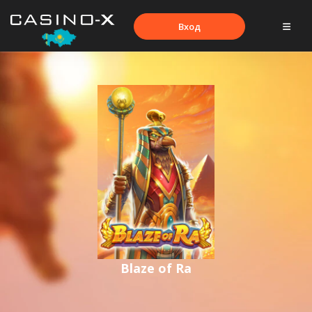
Вход
Blaze of Ra