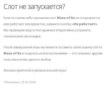
Слот не запускается?
Если по каким-либо причинам слот
Blaze of Ra
не открывается
или работает некорректно, нажмите кнопку
«Не работает»
.
Мы проверим игру и постараемся оперативно устранить
технические неполадки.
После завершения игры вы можете оставить свою оценку слота
Blaze of Ra
и поделиться впечатлениями — это поможет другим
пользователям сделать выбор.
Желаем приятной и увлекательной игры!
Обновлено:
25.09.2024