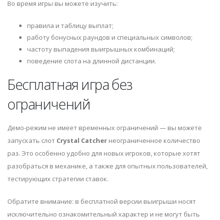
Во время игры вы можете изучить:
правила и таблицу выплат;
работу бонусных раундов и специальных символов;
частоту выпадения выигрышных комбинаций;
поведение слота на длинной дистанции.
Бесплатная игра без
ограничений
Демо-режим не имеет временных ограничений — вы можете
запускать слот
Crystal Catcher
неограниченное количество
раз. Это особенно удобно для новых игроков, которые хотят
разобраться в механике, а также для опытных пользователей,
тестирующих стратегии ставок.
Обратите внимание: в бесплатной версии выигрыши носят
исключительно ознакомительный характер и не могут быть