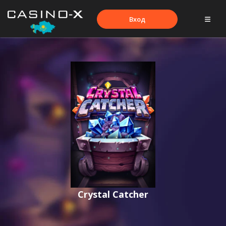
Вход
Crystal Catcher