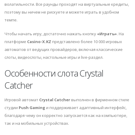
волатильности. Все раунды проходят на виртуальные кредиты,
поэтому вы ничем не рискуете и можете играть в удобном
темпе.
Чтобы начать игру, достаточно нажать кнопку
«Играть»
. На
платформе
Casino-X.KZ
представлено более 10 000 игровых
автоматов от ведущих провайдеров, включая классические
слоты, видеослоты, настольные игры и live-раздел.
Особенности слота Crystal
Catcher
Игровой автомат
Crystal Catcher
выполнен в фирменном стиле
студии
Push Gaming
и поддерживает адаптивный интерфейс,
благодаря чему он корректно запускается как на компьютере,
так и на мобильных устройствах.