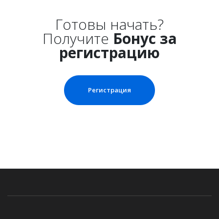
Готовы начать?
Получите
Бонус за
регистрацию
Регистрация