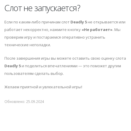
Слот не запускается?
Если по каким-либо причинам слот
Deadly 5
не открывается или
работает некорректно, нажмите кнопку
«Не работает»
. Мы
проверим игру и постараемся оперативно устранить
технические неполадки.
После завершения игры вы можете оставить свою оценку слота
Deadly 5
и поделиться впечатлениями — это поможет другим
пользователям сделать выбор.
Желаем приятной и увлекательной игры!
Обновлено:
25.09.2024