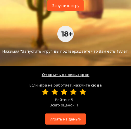
Запустить игру
Нажимая "Запустить игру", вы подтверждаете что Вам есть 18 лет.
Открыть на весь экран
Если игра не работает, нажмите
сюда
Рейтинг
5
Всего оценок:
1
Играть на деньги