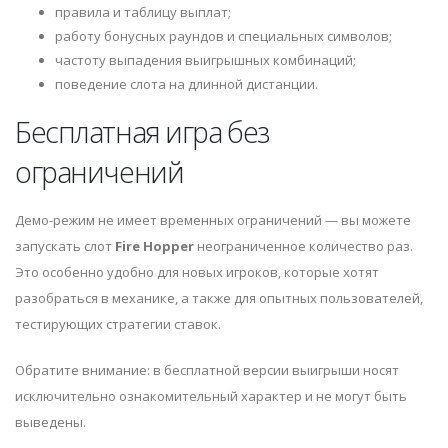
правила и таблицу выплат;
работу бонусных раундов и специальных символов;
частоту выпадения выигрышных комбинаций;
поведение слота на длинной дистанции.
Бесплатная игра без
ограничений
Демо-режим не имеет временных ограничений — вы можете
запускать слот
Fire Hopper
неограниченное количество раз.
Это особенно удобно для новых игроков, которые хотят
разобраться в механике, а также для опытных пользователей,
тестирующих стратегии ставок.
Обратите внимание: в бесплатной версии выигрыши носят
исключительно ознакомительный характер и не могут быть
выведены.