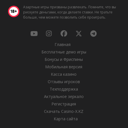
Азартные игры призваны развлекать. Помните, что вы
рискуете деньгами, когда делаете ставки. Не тратьте
больше, чем можете позволить себе проиграть.
Главная
Бесплатные демо игры
Бонусы и Фриспины
Мобильная версия
Касса казино
Отзывы игроков
Техподдержка
Актуальное зеркало
Регистрация
Скачать Casino-X.KZ
Карта сайта