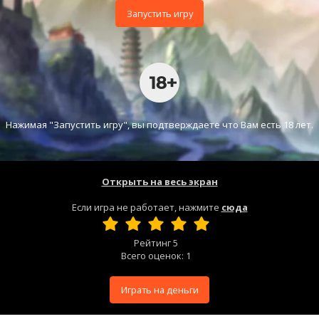
Запустить игру
Нажимая "Запустить игру", вы подтверждаете что Вам есть 18 лет.
Открыть на весь экран
Если игра не работает, нажмите
сюда
Рейтинг
5
Всего оценок:
1
Играть на деньги