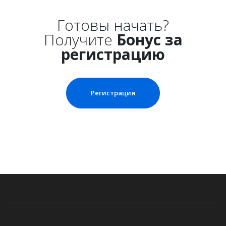
Готовы начать?
Получите
Бонус за
регистрацию
Регистрация