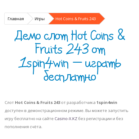
Главная
Игры
Hot Coins & Fruits 243
Демо слот Hot Coins &
Fruits 243 от
1spin4win — играть
бесплатно
Слот
Hot Coins & Fruits 243
от разработчика
1spin4win
доступен в демонстрационном режиме. Вы можете запустить
игру бесплатно на сайте
Casino-X.KZ
без регистрации и без
пополнения счёта.