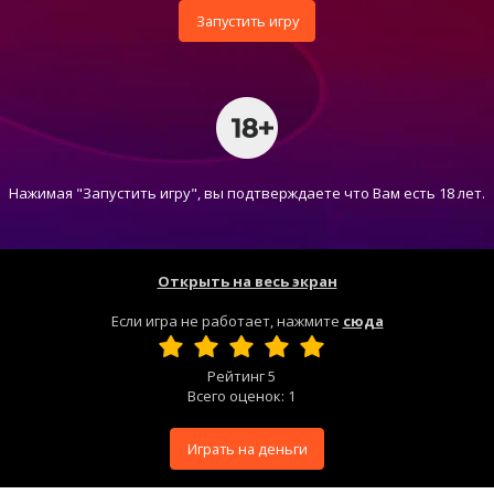
Запустить игру
Нажимая "Запустить игру", вы подтверждаете что Вам есть 18 лет.
Открыть на весь экран
Если игра не работает, нажмите
сюда
Рейтинг
5
Всего оценок:
1
Играть на деньги