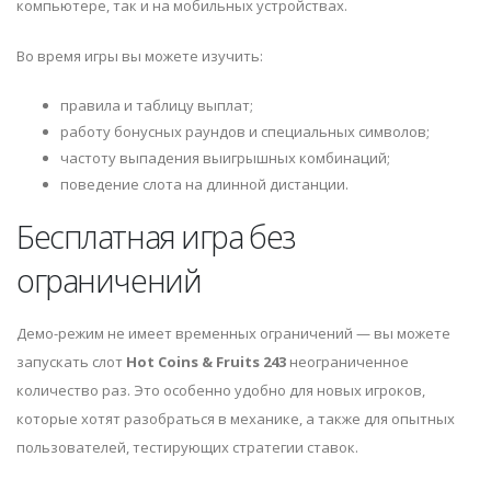
компьютере, так и на мобильных устройствах.
Во время игры вы можете изучить:
правила и таблицу выплат;
работу бонусных раундов и специальных символов;
частоту выпадения выигрышных комбинаций;
поведение слота на длинной дистанции.
Бесплатная игра без
ограничений
Демо-режим не имеет временных ограничений — вы можете
запускать слот
Hot Coins & Fruits 243
неограниченное
количество раз. Это особенно удобно для новых игроков,
которые хотят разобраться в механике, а также для опытных
пользователей, тестирующих стратегии ставок.