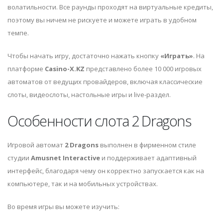
волатильности. Все раунды проходят на виртуальные кредиты,
поэтому вы ничем не рискуете и можете играть в удобном
темпе.
Чтобы начать игру, достаточно нажать кнопку
«Играть»
. На
платформе
Casino-X.KZ
представлено более 10 000 игровых
автоматов от ведущих провайдеров, включая классические
слоты, видеослоты, настольные игры и live-раздел.
Особенности слота 2 Dragons
Игровой автомат
2 Dragons
выполнен в фирменном стиле
студии
Amusnet Interactive
и поддерживает адаптивный
интерфейс, благодаря чему он корректно запускается как на
компьютере, так и на мобильных устройствах.
Во время игры вы можете изучить: