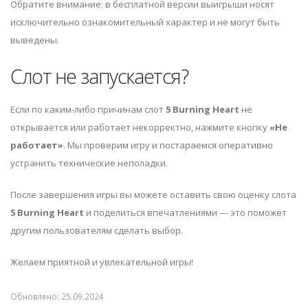
Обратите внимание: в бесплатной версии выигрыши носят
исключительно ознакомительный характер и не могут быть
выведены.
Слот не запускается?
Если по каким-либо причинам слот
5 Burning Heart
не
открывается или работает некорректно, нажмите кнопку
«Не
работает»
. Мы проверим игру и постараемся оперативно
устранить технические неполадки.
После завершения игры вы можете оставить свою оценку слота
5 Burning Heart
и поделиться впечатлениями — это поможет
другим пользователям сделать выбор.
Желаем приятной и увлекательной игры!
Обновлено:
25.09.2024