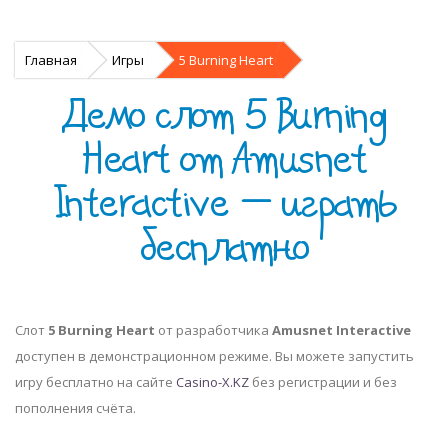
Главная
Игры
5 Burning Heart
Демо слот 5 Burning
Heart от Amusnet
Interactive — играть
бесплатно
Слот
5 Burning Heart
от разработчика
Amusnet Interactive
доступен в демонстрационном режиме. Вы можете запустить
игру бесплатно на сайте
Casino-X.KZ
без регистрации и без
пополнения счёта.