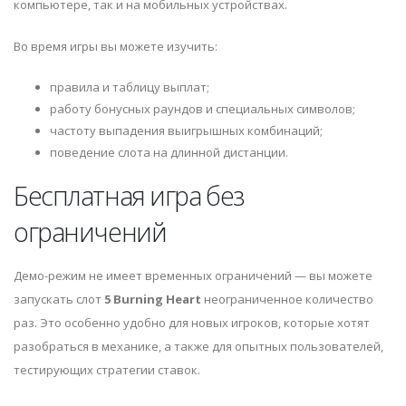
компьютере, так и на мобильных устройствах.
Во время игры вы можете изучить:
правила и таблицу выплат;
работу бонусных раундов и специальных символов;
частоту выпадения выигрышных комбинаций;
поведение слота на длинной дистанции.
Бесплатная игра без
ограничений
Демо-режим не имеет временных ограничений — вы можете
запускать слот
5 Burning Heart
неограниченное количество
раз. Это особенно удобно для новых игроков, которые хотят
разобраться в механике, а также для опытных пользователей,
тестирующих стратегии ставок.