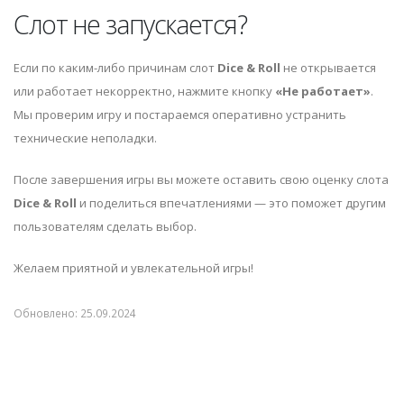
Слот не запускается?
Если по каким-либо причинам слот
Dice & Roll
не открывается
или работает некорректно, нажмите кнопку
«Не работает»
.
Мы проверим игру и постараемся оперативно устранить
технические неполадки.
После завершения игры вы можете оставить свою оценку слота
Dice & Roll
и поделиться впечатлениями — это поможет другим
пользователям сделать выбор.
Желаем приятной и увлекательной игры!
Обновлено:
25.09.2024