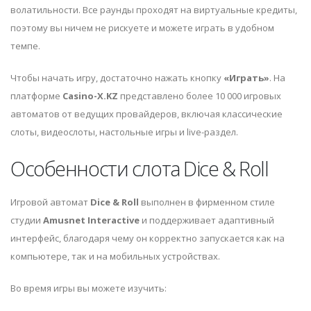
волатильности. Все раунды проходят на виртуальные кредиты,
поэтому вы ничем не рискуете и можете играть в удобном
темпе.
Чтобы начать игру, достаточно нажать кнопку
«Играть»
. На
платформе
Casino-X.KZ
представлено более 10 000 игровых
автоматов от ведущих провайдеров, включая классические
слоты, видеослоты, настольные игры и live-раздел.
Особенности слота Dice & Roll
Игровой автомат
Dice & Roll
выполнен в фирменном стиле
студии
Amusnet Interactive
и поддерживает адаптивный
интерфейс, благодаря чему он корректно запускается как на
компьютере, так и на мобильных устройствах.
Во время игры вы можете изучить: