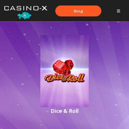
Вход
Dice & Roll