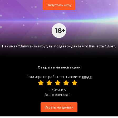
Запустить игру
Нажимая "Запустить игру", вы подтверждаете что Вам есть 18 лет.
Открыть на весь экран
Если игра не работает, нажмите
сюда
Рейтинг
5
Всего оценок:
1
Играть на деньги